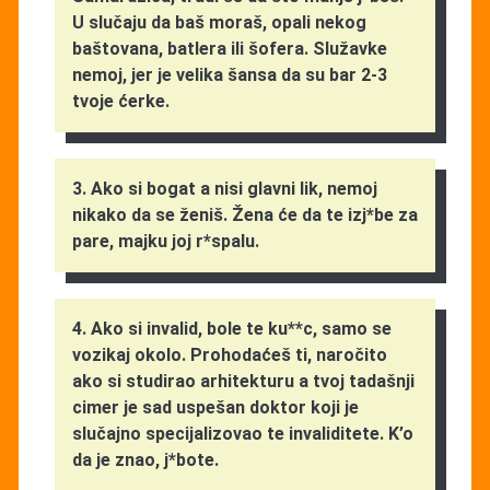
U slučaju da baš moraš, opali nekog
baštovana, batlera ili šofera. Služavke
nemoj, jer je velika šansa da su bar 2-3
tvoje ćerke.
3. Ako si bogat a nisi glavni lik, nemoj
nikako da se ženiš. Žena će da te izj*be za
pare, majku joj r*spalu.
4. Ako si invalid, bole te ku**c, samo se
vozikaj okolo. Prohodaćeš ti, naročito
ako si studirao arhitekturu a tvoj tadašnji
cimer je sad uspešan doktor koji je
slučajno specijalizovao te invaliditete. K’o
da je znao, j*bote.