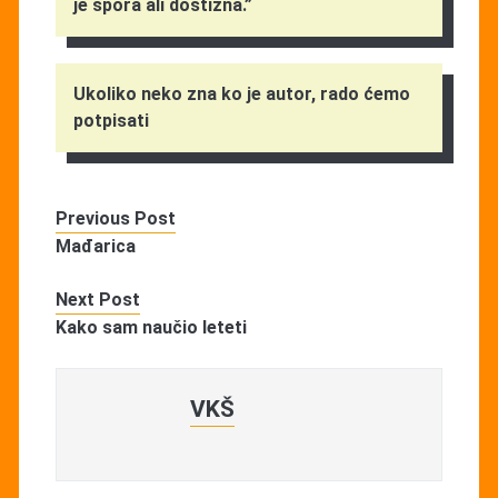
je spora ali dostizna.”
Ukoliko neko zna ko je autor, rado ćemo
potpisati
Previous Post
Mađarica
Next Post
Kako sam naučio leteti
VKŠ