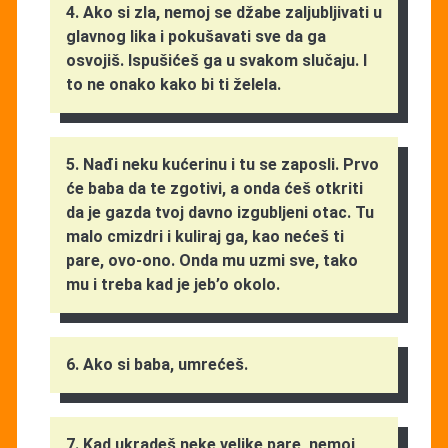
4. Ako si zla, nemoj se džabe zaljubljivati u
glavnog lika i pokušavati sve da ga
osvojiš. Ispušićeš ga u svakom slučaju. I
to ne onako kako bi ti želela.
5. Nađi neku kućerinu i tu se zaposli. Prvo
će baba da te zgotivi, a onda ćeš otkriti
da je gazda tvoj davno izgubljeni otac. Tu
malo cmizdri i kuliraj ga, kao nećeš ti
pare, ovo-ono. Onda mu uzmi sve, tako
mu i treba kad je jeb’o okolo.
6. Ako si baba, umrećeš.
7. Kad ukradeš neke velike pare, nemoj