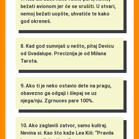
bežati avionom jer će se srušiti. U stvari,
nemoj bežati uopšte, uhvatiće te kako
god okreneš.
8. Kad god sumnjaš u nešto, pitaj Devicu
od Gvadalupe. Preciznija je od Milana
Tarota.
9. Ako ti je neko ostavio dete na pragu,
obavezno ga odgaji i šlepaj se uz
njega/nju. Zgrnuces pare 100%.
10. Ako zaglaviš zatvor, samo kuliraj.
Nevina si. Kao što kaže Lea Kiš: “Pravda