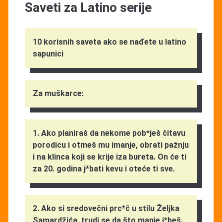
Saveti za Latino serije
10 korisnih saveta ako se nađete u latino
sapunici
Za muškarce:
1. Ako planiraš da nekome pob*ješ čitavu
porodicu i otmeš mu imanje, obrati pažnju
i na klinca koji se krije iza bureta. On će ti
za 20. godina j*bati kevu i oteće ti sve.
2. Ako si sredovečni prc*č u stilu Željka
Samardžića, trudi se da što manje j*beš.