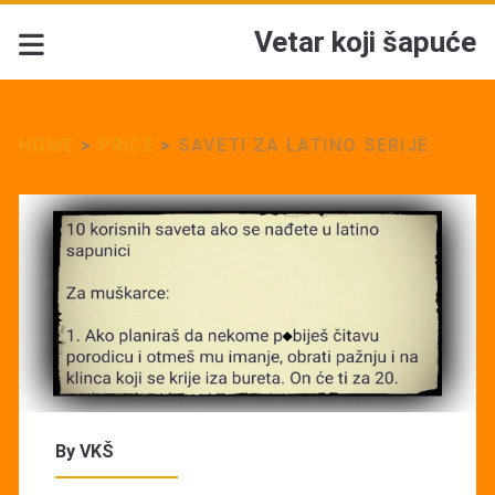
Vetar koji šapuće
HOME
>
PRIČE
>
SAVETI ZA LATINO SERIJE
By
VKŠ