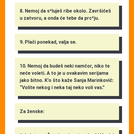
8. Nemoj da s*luješ ribe okolo. Završićeš
u zatvoru, a onda će tebe da prc*ju.
9. Plači ponekad, valja se.
10. Nemoj da budeš neki namćor, niko te
neće voleti. A to je u ovakavim serijama
jako bitno. K’o što kaže Sanja Marinković:
“Volite nekog i neka taj neko voli vas.”
Za ženske: