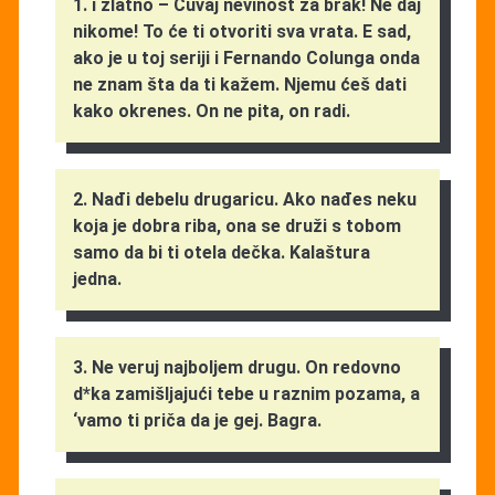
1. i zlatno – Čuvaj nevinost za brak! Ne daj
nikome! To će ti otvoriti sva vrata. E sad,
ako je u toj seriji i Fernando Colunga onda
ne znam šta da ti kažem. Njemu ćeš dati
kako okrenes. On ne pita, on radi.
2. Nađi debelu drugaricu. Ako nađes neku
koja je dobra riba, ona se druži s tobom
samo da bi ti otela dečka. Kalaštura
jedna.
3. Ne veruj najboljem drugu. On redovno
d*ka zamišljajući tebe u raznim pozama, a
‘vamo ti priča da je gej. Bagra.