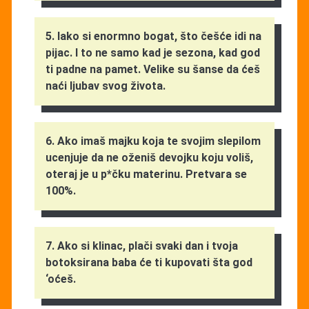
5. Iako si enormno bogat, što češće idi na
pijac. I to ne samo kad je sezona, kad god
ti padne na pamet. Velike su šanse da ćeš
naći ljubav svog života.
6. Ako imaš majku koja te svojim slepilom
ucenjuje da ne oženiš devojku koju voliš,
oteraj je u p*čku materinu. Pretvara se
100%.
7. Ako si klinac, plači svaki dan i tvoja
botoksirana baba će ti kupovati šta god
‘oćeš.