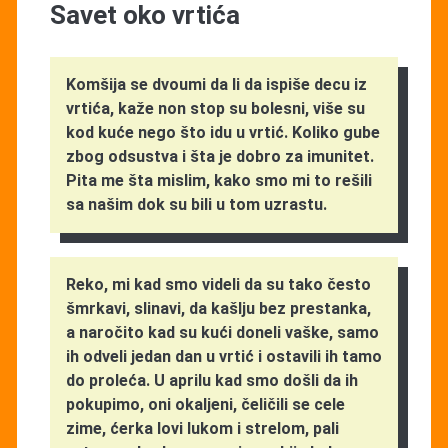
Savet oko vrtića
Komšija se dvoumi da li da ispiše decu iz
vrtića, kaže non stop su bolesni, više su
kod kuće nego što idu u vrtić. Koliko gube
zbog odsustva i šta je dobro za imunitet.
Pita me šta mislim, kako smo mi to rešili
sa našim dok su bili u tom uzrastu.
Reko, mi kad smo videli da su tako često
šmrkavi, slinavi, da kašlju bez prestanka,
a naročito kad su kući doneli vaške, samo
ih odveli jedan dan u vrtić i ostavili ih tamo
do proleća. U aprilu kad smo došli da ih
pokupimo, oni okaljeni, čeličili se cele
zime, ćerka lovi lukom i strelom, pali