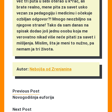
već tri puta u sebi oterao u k*rac, ali
brate realno, mene pita za savet usko
vezan za pedagogiju i medicinu i očekuje
ozbiljan odgovor?! Mnogo neozbiljno sa
njegove strane! Tako da sam danas na
spisak dodao još jednu osobu koja me
verovatno nikad više neće pitati za savet i
mišljenja. Mislim, šta je meni to nužno, pa
nemam ja tri života.
Autor:
Nebojša od Zrenjanina
Previous Post
Novogodišnja euforija
Next Post