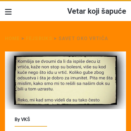
Vetar koji šapuće
HOME
>
FEJSBUKS
>
SAVET OKO VRTIĆA
By
VKŠ