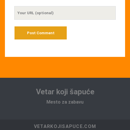
Your
Website
URL
Vetar koji šapuće
Mesto za zabavu
VETARKOJISAPUCE.COM