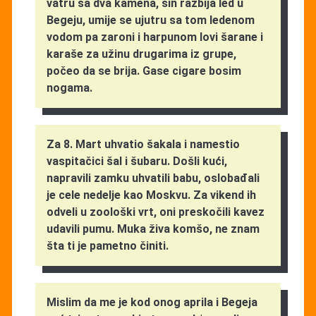
vatru sa dva kamena, sin razbija led u
Begeju, umije se ujutru sa tom ledenom
vodom pa zaroni i harpunom lovi šarane i
karaše za užinu drugarima iz grupe,
počeo da se brija. Gase cigare bosim
nogama.
Za 8. Mart uhvatio šakala i namestio
vaspitačici šal i šubaru. Došli kući,
napravili zamku uhvatili babu, oslobađali
je cele nedelje kao Moskvu. Za vikend ih
odveli u zoološki vrt, oni preskočili kavez
udavili pumu. Muka živa komšo, ne znam
šta ti je pametno činiti.
Mislim da me je kod onog aprila i Begeja