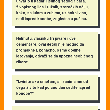
uhvatio u kadar i jednog sedog ribara,
živopisnog lica i tužnih, staračkih očiju,
kako, sa lulom u zubima, uz bokal vina,
sedi ispred konobe, zagledan u pučinu.
Helmutu, vlasniku tri pivare i dve
cementare, ovaj detalj nije mogao da
promakne i, konačno, osme godine
letovanja, odvaži se da upozna neobičnog
ribara:
“Izvinite ako smetam, ali zanima me od
čega živite kad po ceo dan sedite ispred
konobe?”