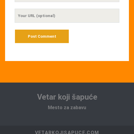
Your
Website
URL
Vetar koji šapuće
Mesto za zabavu
VETARKOJISAPUCE.COM