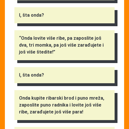
I, šta onda?
“Onda lovite više ribe, pa zaposlite još
dva, tri momka, pa još više zarađujete i
još više štedite!”
I, šta onda?
Onda kupite ribarski brod i puno mreža,
zaposlite puno radnika i lovite još više
ribe, zarađujete još više para!