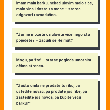
Imam malu barku, nekad ulovim malo ribe,
malo vina i dosta za mene – starac
odgovori ravnodušno.
“Zar ne možete da ulovite više nego što
pojedete? – začudi se Helmut.”
Mogu, pa šta! – starac pogleda umornim
očima stranca.
“Zašto onda ne prodate tu ribu, pa
uštedite novac, pa prodate još ribe, pa
zaštedite još novca, pa kupite veću
barku?”