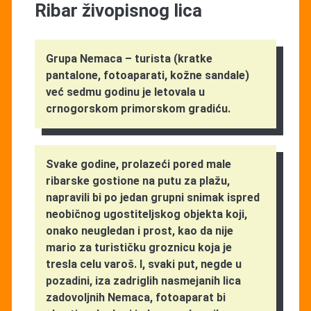
Ribar živopisnog lica
Grupa Nemaca – turista (kratke
pantalone, fotoaparati, kožne sandale)
već sedmu godinu je letovala u
crnogorskom primorskom gradiću.
Svake godine, prolazeći pored male
ribarske gostione na putu za plažu,
napravili bi po jedan grupni snimak ispred
neobičnog ugostiteljskog objekta koji,
onako neugledan i prost, kao da nije
mario za turističku groznicu koja je
tresla celu varoš. I, svaki put, negde u
pozadini, iza zadriglih nasmejanih lica
zadovoljnih Nemaca, fotoaparat bi