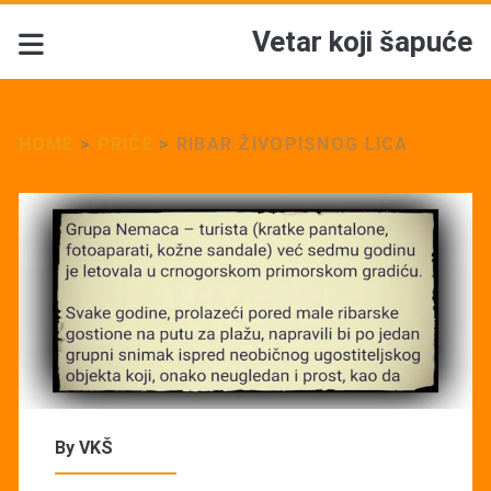
Vetar koji šapuće
HOME
>
PRIČE
>
RIBAR ŽIVOPISNOG LICA
By
VKŠ