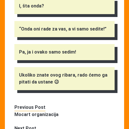
I, šta onda?
“Onda oni rade za vas, a vi samo sedite!”
Pa, ja i ovako samo sedim!
Ukoliko znate ovog ribara, rado ćemo ga
pitati da ustane 😉
Previous Post
Mocart organizacija
Next Post