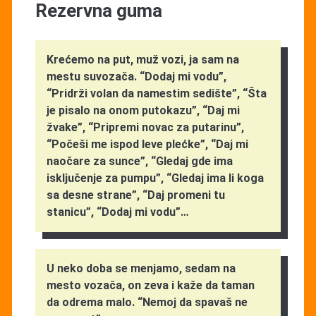
Rezervna guma
Krećemo na put, muž vozi, ja sam na
mestu suvozača. “Dodaj mi vodu”,
“Pridrži volan da namestim sedište”, “Šta
je pisalo na onom putokazu”, “Daj mi
žvake”, “Pripremi novac za putarinu”,
“Počeši me ispod leve plećke”, “Daj mi
naočare za sunce”, “Gledaj gde ima
isključenje za pumpu”, “Gledaj ima li koga
sa desne strane”, “Daj promeni tu
stanicu”, “Dodaj mi vodu”…
U neko doba se menjamo, sedam na
mesto vozača, on zeva i kaže da taman
da odrema malo. “Nemoj da spavaš ne