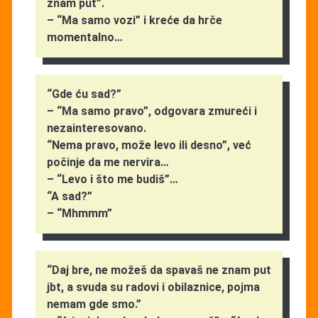
znam put”.
– “Ma samo vozi” i kreće da hrče
momentalno…
“Gde ću sad?”
– “Ma samo pravo”, odgovara zmureći i
nezainteresovano.
“Nema pravo, može levo ili desno”, već
počinje da me nervira…
– “Levo i što me budiš”…
“A sad?”
– “Mhmmm”
“Daj bre, ne možeš da spavaš ne znam put
jbt, a svuda su radovi i obilaznice, pojma
nemam gde smo.”