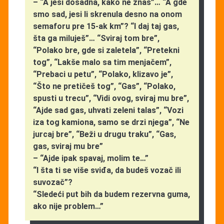
– “A jesi dosadna, kako ne znaš”… “A gde
smo sad, jesi li skrenula desno na onom
semaforu pre 15-ak km”? “I daj taj gas,
šta ga miluješ”… “Sviraj tom bre”,
“Polako bre, gde si zaletela”, “Pretekni
tog”, “Lakše malo sa tim menjačem”,
“Prebaci u petu”, “Polako, klizavo je”,
“Što ne pretičeš tog”, “Gas”, “Polako,
spusti u trecu”, “Vidi ovog, sviraj mu bre”,
“Ajde sad gas, uhvati zeleni talas”, “Vozi
iza tog kamiona, samo se drzi njega”, “Ne
jurcaj bre”, “Beži u drugu traku”, “Gas,
gas, sviraj mu bre”
– “Ajde ipak spavaj, molim te…”
“I šta ti se više sviđa, da budeš vozač ili
suvozač”?
“Sledeći put bih da budem rezervna guma,
ako nije problem…”