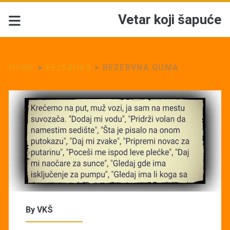
Vetar koji šapuće
HOME
>
FEJSBUKS
>
REZERVNA GUMA
By
VKŠ