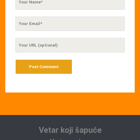
Name
Your
Email
Your
Website
URL
Vetar koji šapuće