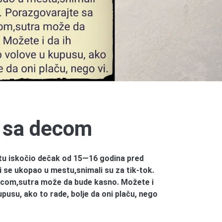
 sa decom
u iskočio dečak od 15—16 godina pred
i se ukopao u mestu,snimali su za tik-tok.
com,sutra može da bude kasno. Možete i
upusu, ako to rade, bolje da oni plaču, nego