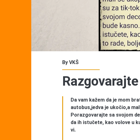
By
VKŠ
Razgovarajte
Da vam kažem da je mom brat
autobus,jedva je ukočio,a mal
Porazgovarajte sa svojom de
da ih istučete, kao volove u k
vi.