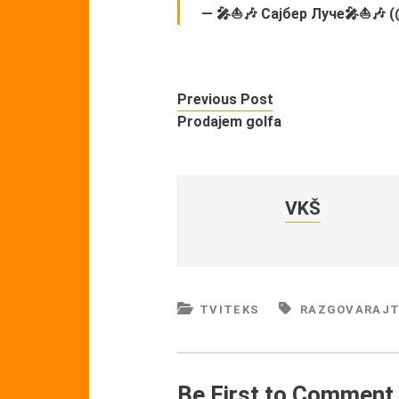
— 🎤⛵🎶 Сајбер Луче🎤⛵🎶 
Previous Post
Prodajem golfa
VKŠ
TVITEKS
RAZGOVARAJT
Be First to Comment