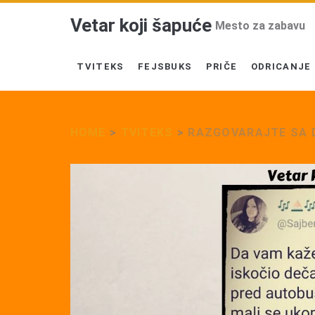
Vetar koji šapuće
Mesto za zabavu
TVITEKS
FEJSBUKS
PRIČE
ODRICANJE
HOME
>
TVITEKS
>
RAZGOVARAJTE SA