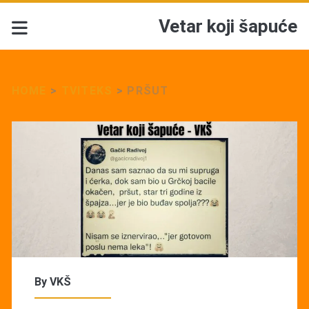
Vetar koji šapuće
HOME
>
TVITEKS
>
PRŠUT
By
VKŠ