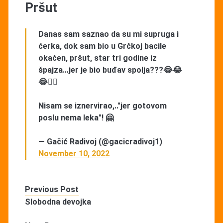
Pršut
Danas sam saznao da su mi supruga i
ćerka, dok sam bio u Grčkoj bacile
okačen, pršut, star tri godine iz
špajza…jer je bio buđav spolja???😂😂
😂🤦‍♂️
Nisam se iznervirao,.."jer gotovom
poslu nema leka"! 🤗
— Gačić Radivoj (@gacicradivoj1)
November 10, 2022
Previous Post
Slobodna devojka