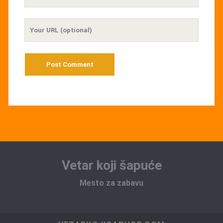
Email
Your
Website
URL
Vetar koji šapuće
Mesto za zabavu