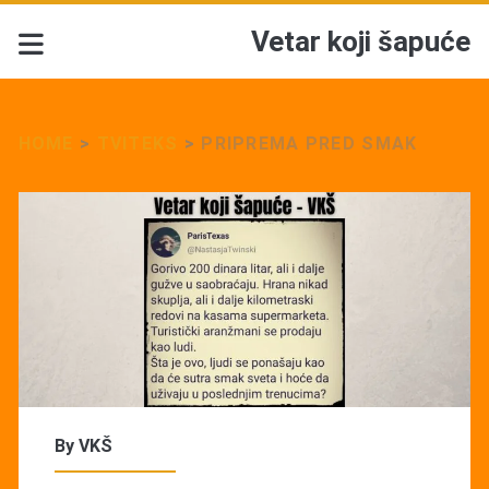
Vetar koji šapuće
HOME
>
TVITEKS
>
PRIPREMA PRED SMAK
By
VKŠ