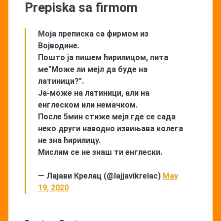
Prepiska sa firmom
Моја преписка са фирмом из
Војводине.
Пошто ја пишем ћирилицом, пита
ме"Може ли мејл да буде на
латиници?".
Ја-може на латиници, али на
енглеском или немачком.
После 5мин стиже мејл где се сада
неко други наводно извињава колега
не зна ћирилицу.
Мислим се не знаш ти енглески.
— Лајави Крелац (@lajjavikrelac)
May
19, 2020