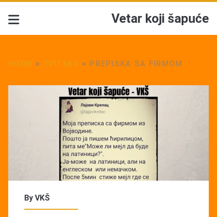
Vetar koji šapuće
HOME
>
TVITEKS
>
PREPISKA SA FIRMOM
By
VKŠ