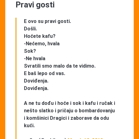
Pravi gosti
E ovo su pravi gosti.
Došli.
Hoćete kafu?
-Nećemo, hvala
Sok?
-Ne hvala
Svratili smo malo da te vidimo.
E baš lepo od vas.
Doviđenja.
Doviđenja.
A ne tu dođu i hoće i sok i kafu i ručak i
nešto slatko i pričaju o bombardovanju
i komšinici Dragici i zaborave da odu
kući.