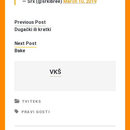
— Srx (@srkibree)
March 10, 2019
Previous Post
Dugački ili kratki
Next Post
Bake
VKŠ
TVITEKS
PRAVI GOSTI