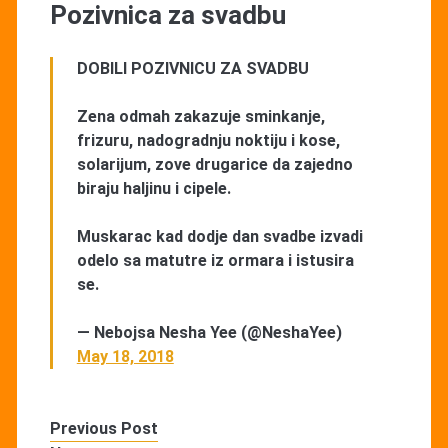
Pozivnica za svadbu
DOBILI POZIVNICU ZA SVADBU
Zena odmah zakazuje sminkanje,
frizuru, nadogradnju noktiju i kose,
solarijum, zove drugarice da zajedno
biraju haljinu i cipele.
Muskarac kad dodje dan svadbe izvadi
odelo sa matutre iz ormara i istusira
se.
— Nebojsa Nesha Yee (@NeshaYee)
May 18, 2018
Previous Post