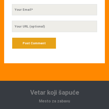
Your
Email
Your
Website
URL
Vetar koji šapuće
Mesto za zabavu