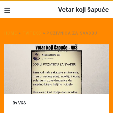
Vetar koji šapuće
HOME
>
TVITEKS
>
POZIVNICA ZA SVADBU
By
VKŠ