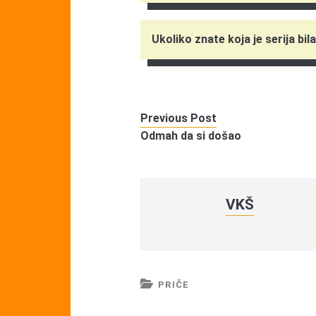
Ukoliko znate koja je serija bil
Previous Post
Odmah da si došao
VKŠ
PRIČE