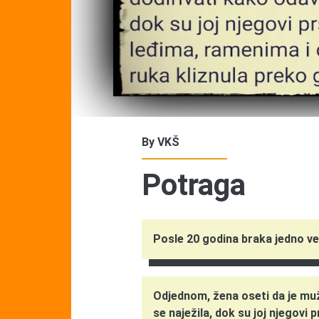
By
VKŠ
Potraga
Posle 20 godina braka jedno ve
Odjednom, žena oseti da je muž
se naježila, dok su joj njegovi p