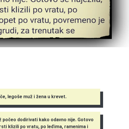
če, legoše muž i žena u krevet.
 počeo dodirivati kako odavno nije. Gotovo
rsti klizili po vratu, po leđima, ramenima i