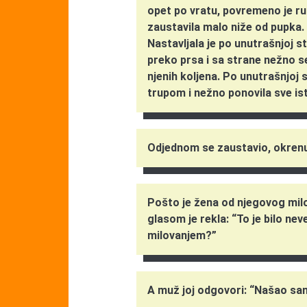
opet po vratu, povremeno je ru
zaustavila malo niže od pupka.
Nastavljala je po unutrašnjoj st
preko prsa i sa strane nežno se
njenih koljena. Po unutrašnjoj 
trupom i nežno ponovila sve ist
Odjednom se zaustavio, okrenu
Pošto je žena od njegovog mil
glasom je rekla: “To je bilo ne
milovanjem?”
A muž joj odgovori: “Našao sam