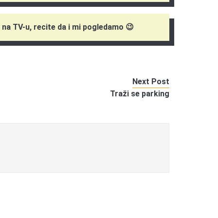
a na TV-u, recite da i mi pogledamo 😉
Next Post
Traži se parking