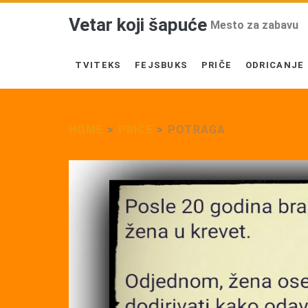
Vetar koji šapuće
Mesto za zabavu
TVITEKS
FEJSBUKS
PRIČE
ODRICANJE
HOME
>
PRIČE
>
POTRAGA