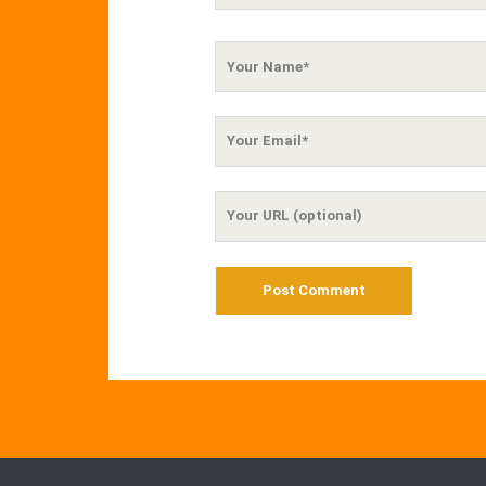
Your
Name
Your
Email
Your
Website
URL