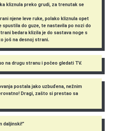
ka kliznula preko grudi, za trenutak se
rani njene leve ruke, polako kliznula opet
 spustila do guze, te nastavila po nozi do
strani bedara klizila je do sastava noge s
o još na desnoj strani.
o na drugu stranu i počeo gledati TV.
ovanja postala jako uzbuđena, nežnim
verovatno! Dragi, zašto si prestao sa
 daljinski!”