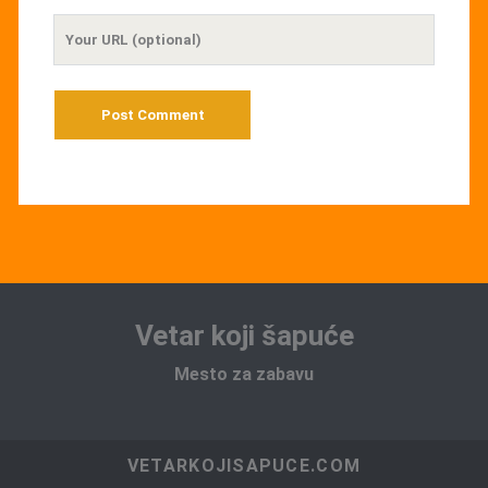
Your
Website
URL
Vetar koji šapuće
Mesto za zabavu
VETARKOJISAPUCE.COM