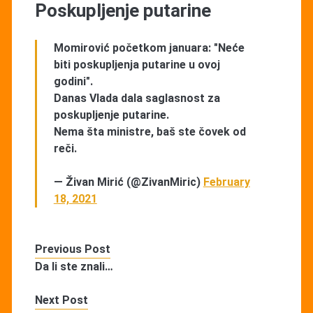
Poskupljenje putarine
Momirović početkom januara: "Neće
biti poskupljenja putarine u ovoj
godini".
Danas Vlada dala saglasnost za
poskupljenje putarine.
Nema šta ministre, baš ste čovek od
reči.
— Živan Mirić (@ZivanMiric)
February
18, 2021
Previous Post
Da li ste znali…
Next Post