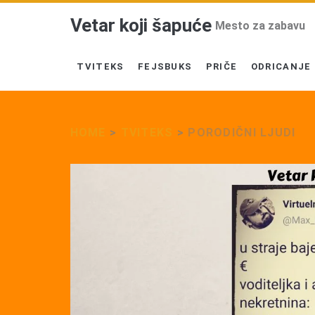
Vetar koji šapuće
Mesto za zabavu
TVITEKS
FEJSBUKS
PRIČE
ODRICANJE
HOME
>
TVITEKS
>
PORODIČNI LJUDI