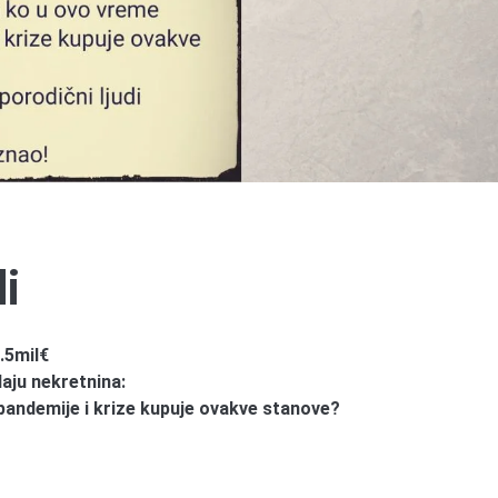
di
.5mil€
daju nekretnina:
pandemije i krize kupuje ovakve stanove?