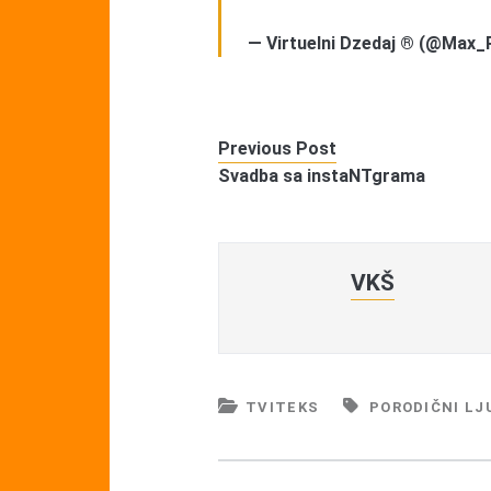
— Virtuelni Dzedaj ® (@Max_
Previous Post
Svadba sa instaNTgrama
VKŠ
TVITEKS
PORODIČNI LJ