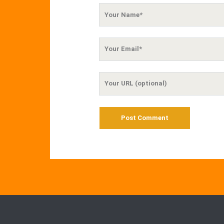
Your
Name
Your
Email
Your
Website
URL