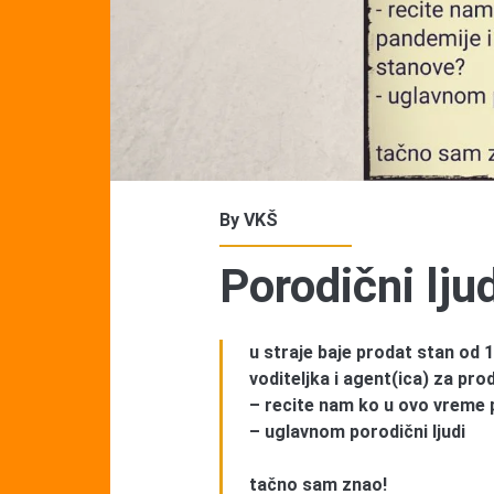
By
VKŠ
Porodični lju
u straje baje prodat stan od 1
voditeljka i agent(ica) za pro
– recite nam ko u ovo vreme 
– uglavnom porodični ljudi
tačno sam znao!