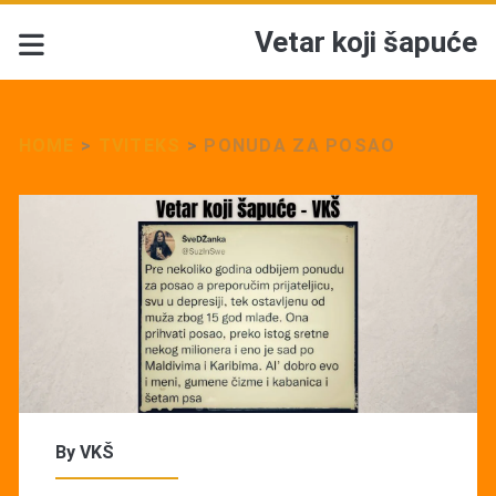
Vetar koji šapuće
HOME
>
TVITEKS
>
PONUDA ZA POSAO
By
VKŠ