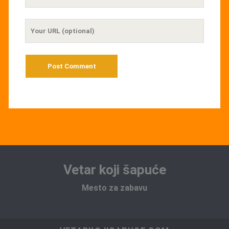
Email
Your
Website
URL
Vetar koji šapuće
Mesto za zabavu