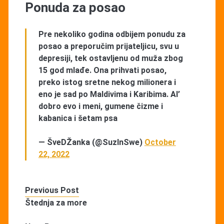
Ponuda za posao
Pre nekoliko godina odbijem ponudu za
posao a preporučim prijateljicu, svu u
depresiji, tek ostavljenu od muža zbog
15 god mlađe. Ona prihvati posao,
preko istog sretne nekog milionera i
eno je sad po Maldivima i Karibima. Al’
dobro evo i meni, gumene čizme i
kabanica i šetam psa
— ŠveDŽanka (@SuzInSwe)
October
22, 2022
Previous Post
Štednja za more