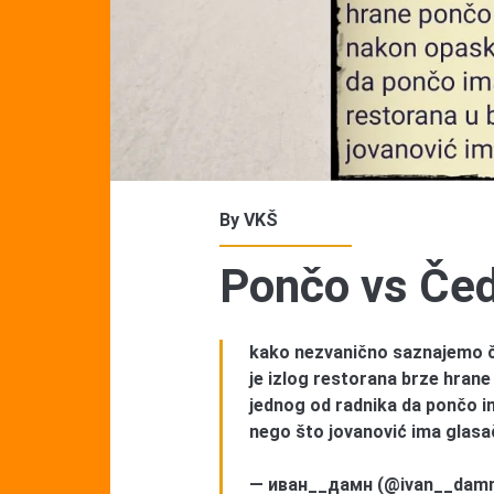
By
VKŠ
Pončo vs Če
kako nezvanično saznajemo č
je izlog restorana brze hra
jednog od radnika da pončo i
nego što jovanović ima glasa
— иван__дамн (@ivan__dam