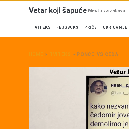
Vetar koji šapuće
Mesto za zabavu
TVITEKS
FEJSBUKS
PRIČE
ODRICANJE
HOME
>
TVITEKS
>
PONČO VS ČEDA