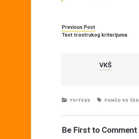
Previous Post
Test trostrukog kriterijuma
VKŠ
TVITEKS
PONČO VS ČE
Be First to Comment