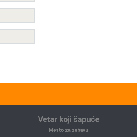
Vetar koji šapuće
Mesto za zabavu