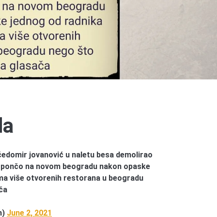
da
edomir jovanović u naletu besa demolirao
ne pončo na novom beogradu nakon opaske
ma više otvorenih restorana u beogradu
ča
n)
June 2, 2021