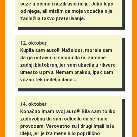
suze u očima i nazdravio mi je. Jako lepo
od njega, ali mislim da moja vozačka nije
zaslužila takvo preterivanje.
12. oktobar
Kupila sam auto!!! Nažalost, morala sam
da ga ostavim u salonu da mi zamene
zadnji blatobran, jer sam ubacila u rikverc
umesto u prvu. Nemam praksu, ipak sam
vozač tek nedelju dana…
14. oktobar
Konačno imam svoj auto!!! Bila sam toliko
zadovoljna da sam odlučila da se malo
provozam. Verovatno su i drugi imali istu
ideju, jer je iza mene bilo poprilično