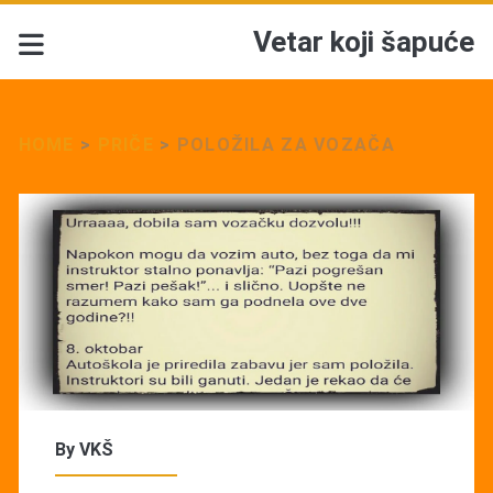
Vetar koji šapuće
HOME
>
PRIČE
>
POLOŽILA ZA VOZAČA
By
VKŠ