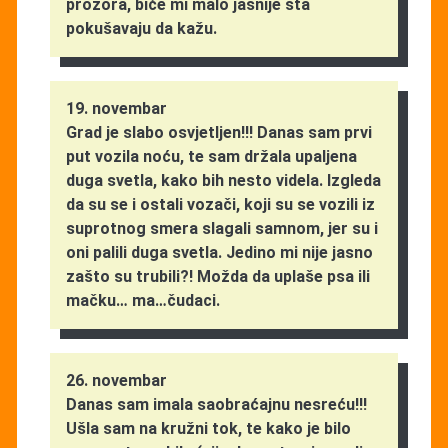
prozora, biće mi malo jasnije šta
pokušavaju da kažu.
19. novembar
Grad je slabo osvjetljen!!! Danas sam prvi
put vozila noću, te sam držala upaljena
duga svetla, kako bih nesto videla. Izgleda
da su se i ostali vozači, koji su se vozili iz
suprotnog smera slagali samnom, jer su i
oni palili duga svetla. Jedino mi nije jasno
zašto su trubili?! Možda da uplaše psa ili
mačku… ma…čudaci.
26. novembar
Danas sam imala saobraćajnu nesreću!!!
Ušla sam na kružni tok, te kako je bilo