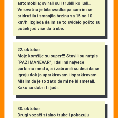
automobila; svirali su i trubili ko ludi…
Verovatno je bila svadba pa sam im se
pridružila i smanjila brzinu sa 15 na 10
km/h. Izgleda da im se to svidelo pošto su
počeli još više da trube.
22. oktobar
Moje komšije su super!!! Stavili su natpis
“PAZI MANEVAR”, i dali mi najveće
parkirno mesto, a i zabranili su deci da se
igraju dok ja uparkiravam i isparkiravam.
Mislim da je to zato da mi ne bi smetali.
Kako su dobri ti ljudi.
30. oktobar
Drugi vozači stalno trube i pokazuju