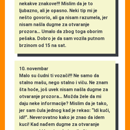
nekakve znakove!!! Mislim da je to
ljubazno, ali je opasno. Neki tip mi je
nešto govorio, ali ga nisam razumela, jer
nisam našla dugme za otvaranje
prozora… Umalo da zbog toga oborim
pešaka. Dobro je da sam vozila putnom
brzinom od 15 na sat.
10. novembar
Malo su čudni ti vozači!!! Ne samo da
stalno mašu, nego stalno i viču. Ne znam
šta hoće, još uvek nisam našla dugme za
otvaranje prozora… Možda žele da mi
daju neke informacije? Mislim da je tako,
jer sam čula jednog kad je rekao: “Idi kući,
idi!”. Neverovatno kako je znao da idem
kuci! Kad nađem dugme za otvaranje