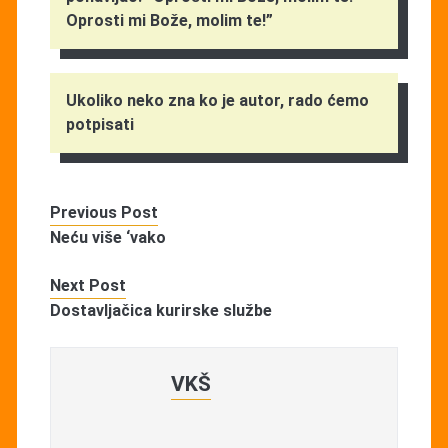
Oprosti mi Bože, molim te!”
Ukoliko neko zna ko je autor, rado ćemo
potpisati
Previous Post
Neću više ‘vako
Next Post
Dostavljačica kurirske službe
VKŠ