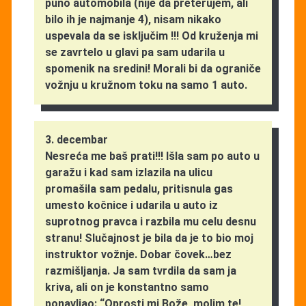
puno automobila (nije da preterujem, ali
bilo ih je najmanje 4), nisam nikako
uspevala da se isključim !!! Od kruženja mi
se zavrtelo u glavi pa sam udarila u
spomenik na sredini! Morali bi da ograniče
vožnju u kružnom toku na samo 1 auto.
3. decembar
Nesreća me baš prati!!! Išla sam po auto u
garažu i kad sam izlazila na ulicu
promašila sam pedalu, pritisnula gas
umesto kočnice i udarila u auto iz
suprotnog pravca i razbila mu celu desnu
stranu! Slučajnost je bila da je to bio moj
instruktor vožnje. Dobar čovek…bez
razmišljanja. Ja sam tvrdila da sam ja
kriva, ali on je konstantno samo
ponavljao: “Oprosti mi Bože, molim te!