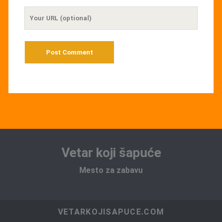
Your
Website
URL
Vetar koji šapuće
Mesto za zabavu
VETARKOJISAPUCE.COM