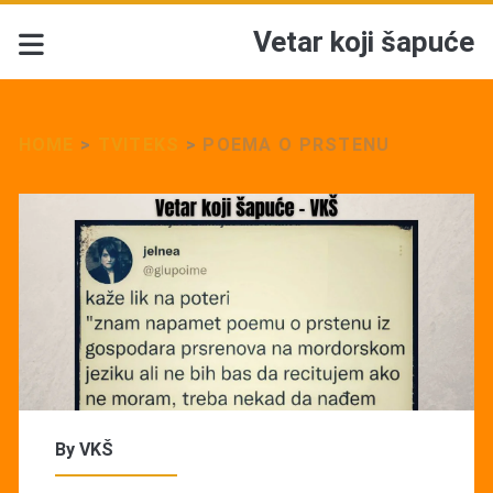
Vetar koji šapuće
HOME
>
TVITEKS
>
POEMA O PRSTENU
By
VKŠ