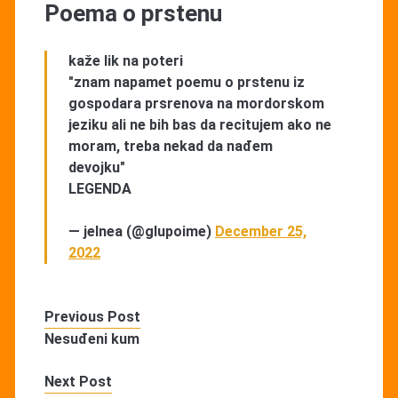
Poema o prstenu
kaže lik na poteri
"znam napamet poemu o prstenu iz
gospodara prsrenova na mordorskom
jeziku ali ne bih bas da recitujem ako ne
moram, treba nekad da nađem
devojku"
LEGENDA
— jelnea (@glupoime)
December 25,
2022
Previous Post
Nesuđeni kum
Next Post