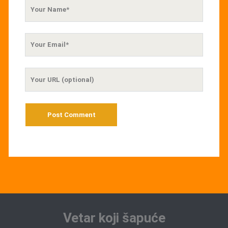
Your
Name
Your
Email
Your
Website
URL
Vetar koji šapuće