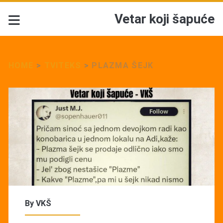
Vetar koji šapuće
HOME
>
TVITEKS
>
PLAZMA ŠEJK
By
VKŠ