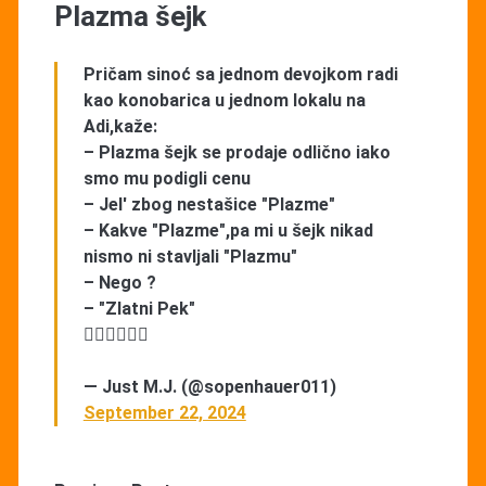
Plazma šejk
Pričam sinoć sa jednom devojkom radi
kao konobarica u jednom lokalu na
Adi,kaže:
– Plazma šejk se prodaje odlično iako
smo mu podigli cenu
– Jel' zbog nestašice "Plazme"
– Kakve "Plazme",pa mi u šejk nikad
nismo ni stavljali "Plazmu"
– Nego ?
– "Zlatni Pek"
😵‍💫😵‍💫😵‍💫
— Just M.J. (@sopenhauer011)
September 22, 2024