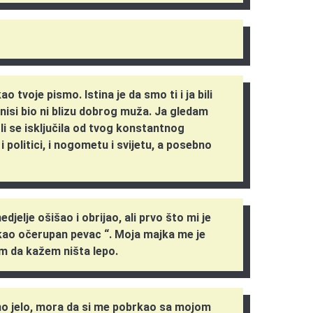
o tvoje pismo. Istina je da smo ti i ja bili
nisi bio ni blizu dobrog muža. Ja gledam
h li se isključila od tvog konstantnog
 politici, i nogometu i svijetu, a posebno
djelje ošišao i obrijao, ali prvo što mi je
a kao očerupan pevac “. Moja majka me je
m da kažem ništa lepo.
no jelo, mora da si me pobrkao sa mojom