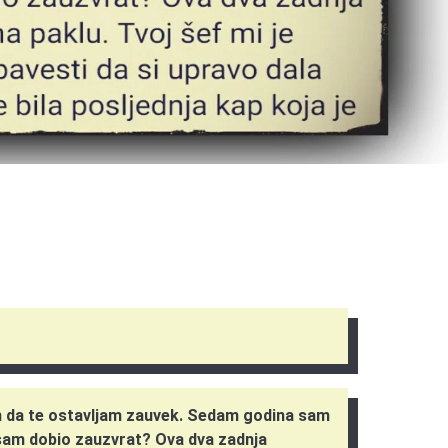
m da te ostavljam zauvek. Sedam godina sam
a sam dobio zauzvrat? Ova dva zadnja