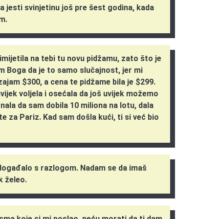
la jesti svinjetinu još pre šest godina, kada
m.
mijetila na tebi tu novu pidžamu, zato što je
sam Boga da je to samo slučajnost, jer mi
a zajam $300, a cena te pidžame bila je $299.
vijek voljela i osećala da još uvijek možemo
nala da sam dobila 10 miliona na lotu, dala
e za Pariz. Kad sam došla kući, ti si već bio
 događalo s razlogom. Nadam se da imaš
k želeo.
sma koje si mi poslao, neću morati da ti dam