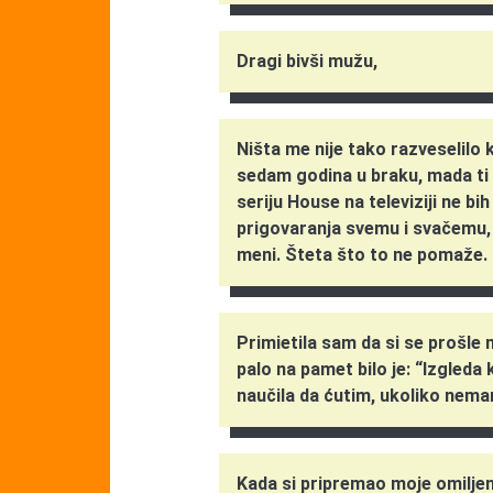
Dragi bivši mužu,
Ništa me nije tako razveselilo ka
sedam godina u braku, mada ti 
seriju House na televiziji ne bi
prigovaranja svemu i svačemu, i
meni. Šteta što to ne pomaže.
Primietila sam da si se prošle ne
palo na pamet bilo je: “Izgled
naučila da ćutim, ukoliko nema
Kada si pripremao moje omilje