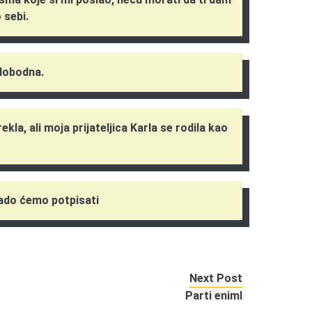
 sebi.
slobodna.
ekla, ali moja prijateljica Karla se rodila kao
rado ćemo potpisati
Next Post
Parti eniml