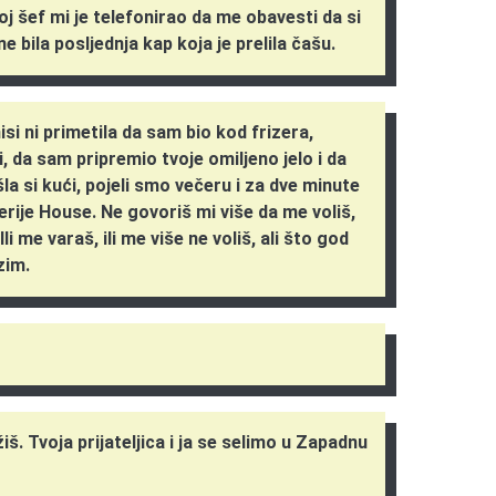
oj šef mi je telefonirao da me obavesti da si
e bila posljednja kap koja je prelila čašu.
nisi ni primetila da sam bio kod frizera,
i, da sam pripremio tvoje omiljeno jelo i da
 si kući, pojeli smo večeru i za dve minute
serije House. Ne govoriš mi više da me voliš,
Ili me varaš, ili me više ne voliš, ali što god
zim.
iš. Tvoja prijateljica i ja se selimo u Zapadnu