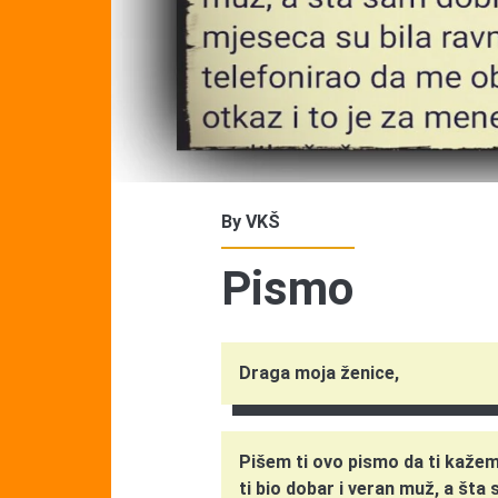
By
VKŠ
Pismo
Draga moja ženice,
Pišem ti ovo pismo da ti kaže
ti bio dobar i veran muž, a št