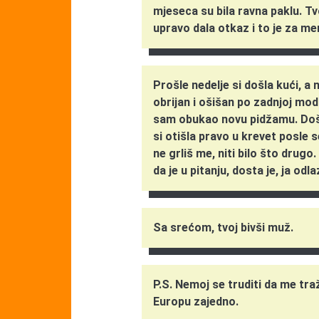
mjeseca su bila ravna paklu. Tv
upravo dala otkaz i to je za men
Prošle nedelje si došla kući, a 
obrijan i ošišan po zadnjoj mod
sam obukao novu pidžamu. Došla
si otišla pravo u krevet posle 
ne grliš me, niti bilo što drugo. 
da je u pitanju, dosta je, ja odla
Sa srećom, tvoj bivši muž.
P.S. Nemoj se truditi da me traž
Europu zajedno.