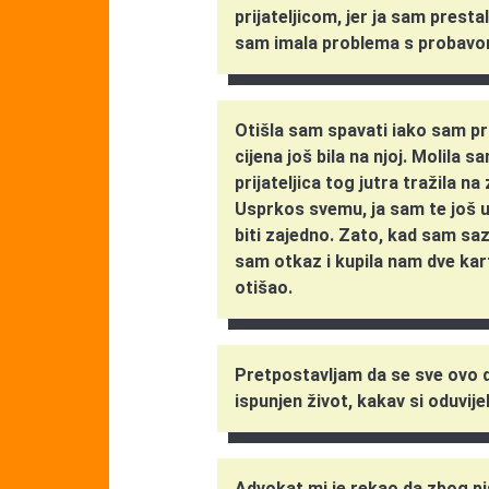
prijateljicom, jer ja sam presta
sam imala problema s probavo
Otišla sam spavati iako sam pri
cijena još bila na njoj. Molila 
prijateljica tog jutra tražila n
Usprkos svemu, ja sam te još u
biti zajedno. Zato, kad sam saz
sam otkaz i kupila nam dve kart
otišao.
Pretpostavljam da se sve ovo
ispunjen život, kakav si oduvije
Advokat mi je rekao da zbog pi