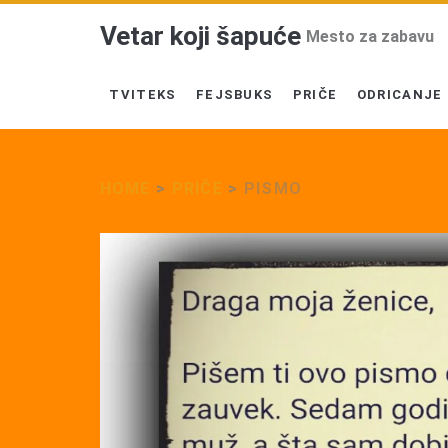
Vetar koji šapuće
Mesto za zabavu
TVITEKS
FEJSBUKS
PRIČE
ODRICANJE
HOME
>
PRIČE
>
PISMO