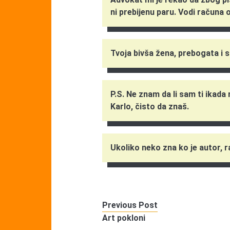
ni prebijenu paru. Vodi računa o
Tvoja bivša žena, prebogata i 
P.S. Ne znam da li sam ti ikada r
Karlo, čisto da znaš.
Ukoliko neko zna ko je autor, 
Previous Post
Art pokloni