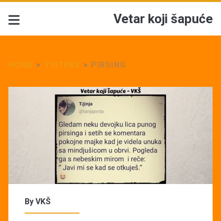
Vetar koji šapuće
HOME
>
TVITEKS
>
PIRSING
By
VKŠ