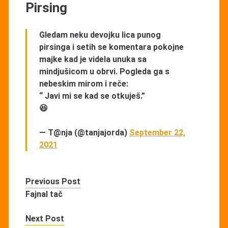
Pirsing
Gledam neku devojku lica punog
pirsinga i setih se komentara pokojne
majke kad je videla unuka sa
mindjušicom u obrvi. Pogleda ga s
nebeskim mirom i reče:
“ Javi mi se kad se otkuješ.”
😆
— T@nja (@tanjajorda)
September 22,
2021
Previous Post
Fajnal tač
Next Post