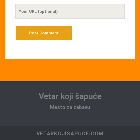
Your
Website
URL
Vetar koji šapuće
Mesto za zabavu
VETARKOJISAPUCE.COM