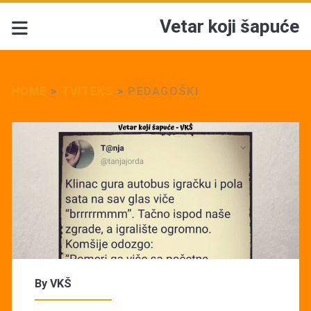
Vetar koji šapuće
HOME
>
TVITEKS
>
PEDAGOŠKI
By
VKŠ