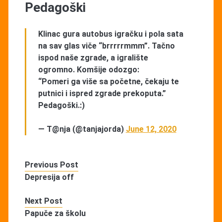
Pedagoški
Klinac gura autobus igračku i pola sata
na sav glas viče “brrrrrmmm”. Tačno
ispod naše zgrade, a igralište
ogromno. Komšije odozgo:
“Pomeri ga više sa početne, čekaju te
putnici i ispred zgrade prekoputa.”
Pedagoški.:)
— T@nja (@tanjajorda)
June 12, 2020
Previous Post
Depresija off
Next Post
Papuče za školu