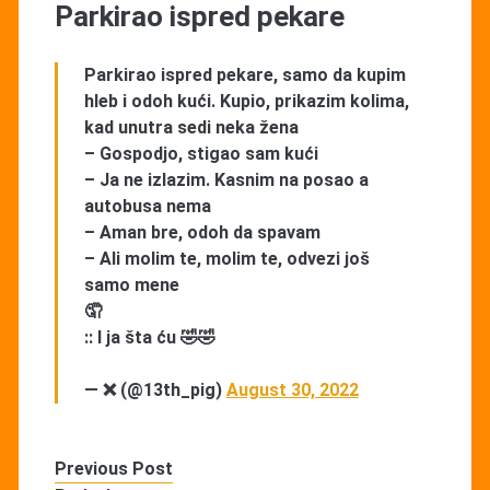
Parkirao ispred pekare
Parkirao ispred pekare, samo da kupim
hleb i odoh kući. Kupio, prikazim kolima,
kad unutra sedi neka žena
– Gospodjo, stigao sam kući
– Ja ne izlazim. Kasnim na posao a
autobusa nema
– Aman bre, odoh da spavam
– Ali molim te, molim te, odvezi još
samo mene
🤦
:: I ja šta ću 🤣🤣
— ❌ (@13th_pig)
August 30, 2022
Previous Post