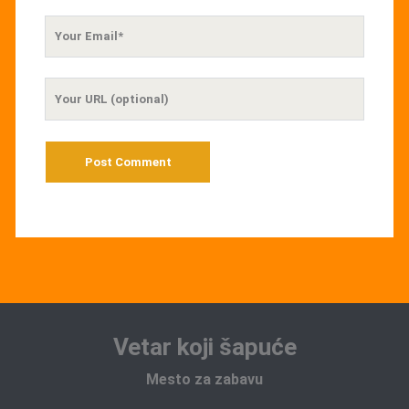
Your
Email
Your
Website
URL
Vetar koji šapuće
Mesto za zabavu