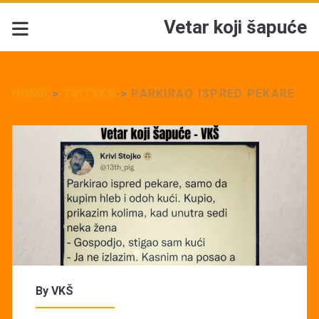
Vetar koji šapuće
HOME
>
TVITEKS
>
PARKIRAO ISPRED PEKARE
By
VKŠ