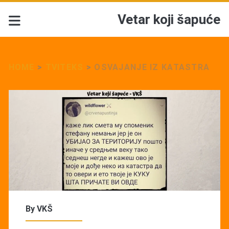
Vetar koji šapuće
HOME
>
TVITEKS
>
OSVAJANJE IZ KATASTRA
By
VKŠ