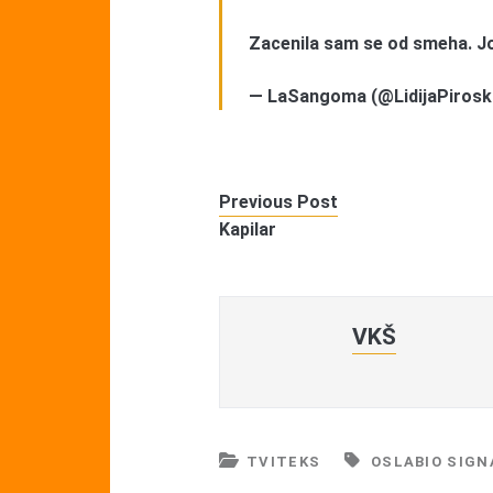
Zacenila sam se od smeha. Još
— LaSangoma (@LidijaPirosk
Previous Post
Kapilar
VKŠ
TVITEKS
OSLABIO SIGN