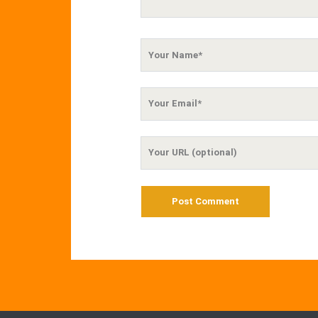
Your
Name
Your
Email
Your
Website
URL