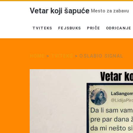
Vetar koji šapuće
Mesto za zabavu
TVITEKS
FEJSBUKS
PRIČE
ODRICANJE
HOME
>
TVITEKS
>
OSLABIO SIGNAL