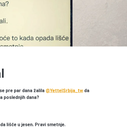
l
se pre par dana žalila
@YettelSrbija_tw
da
ba poslednjih dana?
da lišće u jesen. Pravi smetnje.