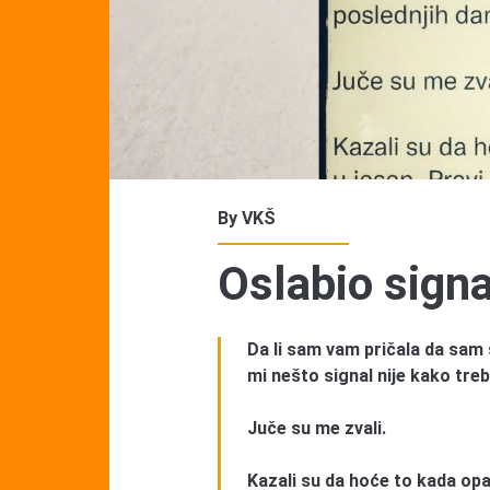
By
VKŠ
Oslabio signa
Da li sam vam pričala da sam 
mi nešto signal nije kako tre
Juče su me zvali.
Kazali su da hoće to kada opa