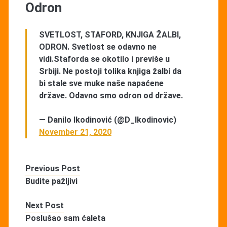
Odron
SVETLOST, STAFORD, KNJIGA ŽALBI,
ODRON. Svetlost se odavno ne
vidi.Staforda se okotilo i previše u
Srbiji. Ne postoji tolika knjiga žalbi da
bi stale sve muke naše napaćene
države. Odavno smo odron od države.
— Danilo Ikodinović (@D_Ikodinovic)
November 21, 2020
Previous Post
Budite pažljivi
Next Post
Poslušao sam ćaleta