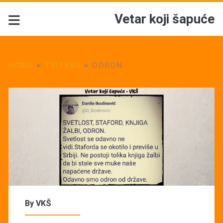
Vetar koji šapuće
HOME
>
TVITEKS
>
ODRON
By
VKŠ