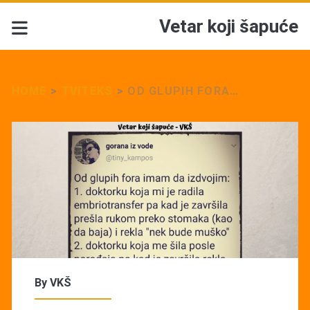
Vetar koji šapuće
HOME
>
TVITEKS
>
OD GLUPIH FORA…
By
VKŠ