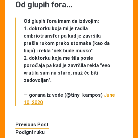
Od glupih fora…
Od glupih fora imam da izdvojim:
1. doktorku koja mi je radila
embriotransfer pa kad je završila
prešla rukom preko stomaka (kao da
baja) i rekla "nek bude muško"
2. doktorku koja me šila posle
porođaja pa kad je završila rekla "evo
vratila sam na staro, muž će biti
zadovoljan".
— gorana iz vode (@tiny_kampos)
June
10, 2020
Previous Post
Podigni ruku