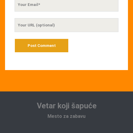
Your
Email
Your
Website
URL
Vetar koji šapuće
Mesto za zabavu