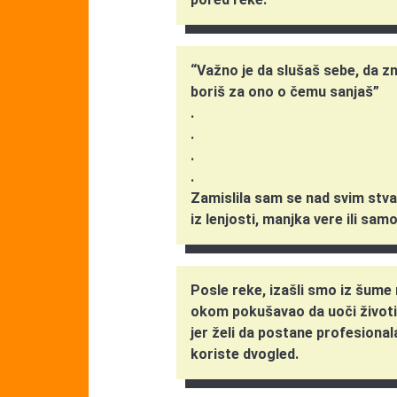
“Važno je da slušaš sebe, da zn
boriš za ono o čemu sanjaš”
.
.
.
.
Zamislila sam se nad svim stva
iz lenjosti, manjka vere ili sa
Posle reke, izašli smo iz šume 
okom pokušavao da uoči životinj
jer želi da postane profesional
koriste dvogled.