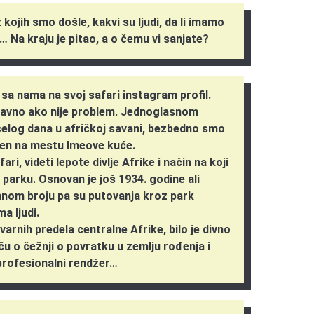
kojih smo došle, kakvi su ljudi, da li imamo
vi… Na kraju je pitao, a o čemu vi sanjate?
 sa nama na svoj safari instagram profil.
ravno ako nije problem. Jednoglasnom
celog dana u afričkoj savani, bezbedno smo
rađen na mestu Imeove kuće.
fari, videti lepote divlje Afrike i način na koji
parku. Osnovan je još 1934. godine ali
mnom broju pa su putovanja kroz park
a ljudi.
varnih predela centralne Afrike, bilo je divno
ču o čežnji o povratku u zemlju rođenja i
rofesionalni rendžer…