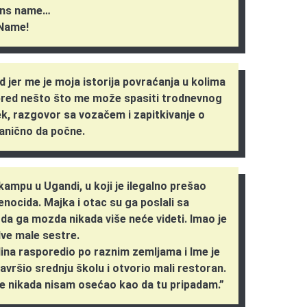
eans name…
 Name!
 jer me je moja istorija povraćanja u kolima
apred nešto što me može spasiti trodnevnog
k, razgovor sa vozačem i zapitkivanje o
anično da počne.
kampu u Ugandi, u koji je ilegalno prešao
nocida. Majka i otac su ga poslali sa
da ga mozda nikada više neće videti. Imao je
dve male sestre.
ina rasporedio po raznim zemljama i Ime je
avršio srednju školu i otvorio mali restoran.
se nikada nisam osećao kao da tu pripadam.”