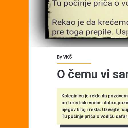
By
VKŠ
O čemu vi sa
Koleginica je rekla da pozovem
on turistički vodič i dobro poz
njegov broj i rekla: Uživajte, č
Tu počinje priča o vodiču safar