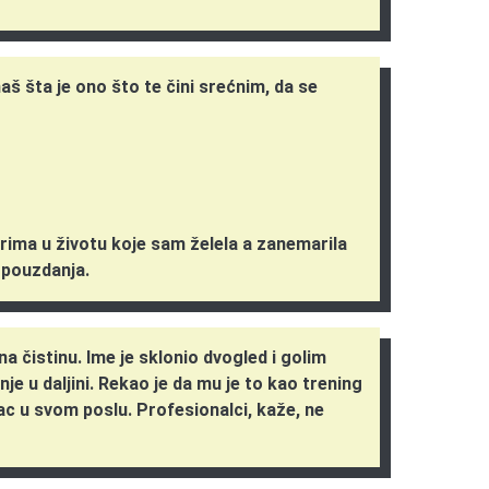
aš šta je ono što te čini srećnim, da se
rima u životu koje sam želela a zanemarila
mopouzdanja.
na čistinu. Ime je sklonio dvogled i golim
e u daljini. Rekao je da mu je to kao trening
ac u svom poslu. Profesionalci, kaže, ne