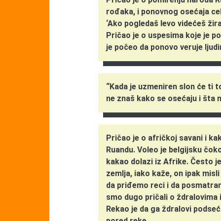
rođaka, i ponovnog osećaja cel
‘Ako pogledaš levo videćeš žir
Pričao je o uspesima koje je p
je počeo da ponovo veruje ljudi
“Kada je uzmeniren slon će ti t
ne znaš kako se osećaju i šta m
Pričao je o afričkoj savani i k
Ruandu. Voleo je belgijsku čokol
kakao dolazi iz Afrike. Često je
zemlja, iako kaže, on ipak misl
da priđemo reci i da posmatram
smo dugo pričali o ždralovima i 
Rekao je da ga ždralovi podseć
pored reke.