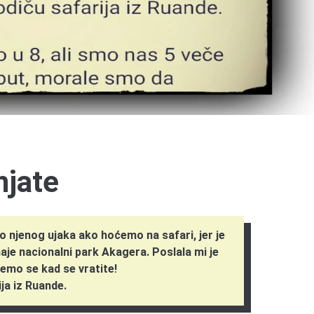
njate
o njenog ujaka ako hoćemo na safari, jer je
naje nacionalni park Akagera. Poslala mi je
ujemo se kad se vratite!
ija iz Ruande.