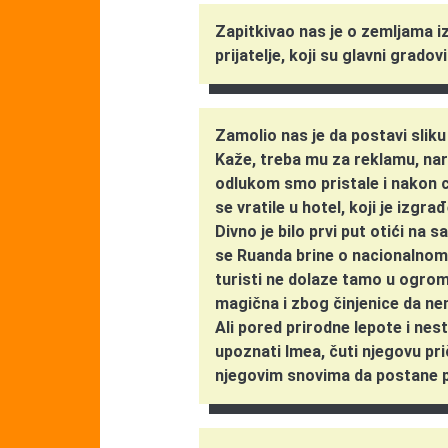
Zapitkivao nas je o zemljama iz 
prijatelje, koji su glavni grado
Zamolio nas je da postavi sliku
Kaže, treba mu za reklamu, na
odlukom smo pristale i nakon 
se vratile u hotel, koji je izg
Divno je bilo prvi put otići na sa
se Ruanda brine o nacionalnom 
turisti ne dolaze tamo u ogro
magična i zbog činjenice da nem
Ali pored prirodne lepote i nest
upoznati Imea, čuti njegovu pri
njegovim snovima da postane p