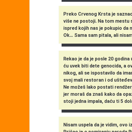
Preko Crvenog Krsta je saznao d
više ne postoji. Na tom mestu s
ispred kojih nas je pokupio da n
Ok… Sama sam pitala, ali nisa
Rekao je da je posle 20 godina u
ću uvek biti dete genocida, a 
nikog, ali se ispostavilo da im
svoj mali restoran i od ušteđev
Ne možeš lako postati rendžer,
jer moraš da znaš kako da opazi
stoji jedna impala, daću ti 5 do
Nisam uspela da je vidim, ovo iz
Pričao je o pomirenju naroda R