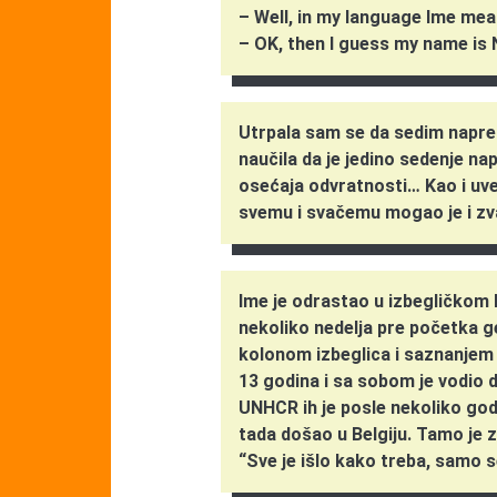
– Well, in my language Ime m
– OK, then I guess my name is
Utrpala sam se da sedim napred
naučila da je jedino sedenje n
osećaja odvratnosti… Kao i uve
svemu i svačemu mogao je i zv
Ime je odrastao u izbegličkom 
nekoliko nedelja pre početka ge
kolonom izbeglica i saznanjem 
13 godina i sa sobom je vodio 
UNHCR ih je posle nekoliko god
tada došao u Belgiju. Tamo je z
“Sve je išlo kako treba, samo 