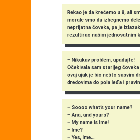
Rekao je da krećemo u 8, ali sm
morale smo da izbegnemo delega
neprijatna čoveka, pa je izlazak
rezultirao našim jednosatnim 
– Nikakav problem, upadajte!
Očekivala sam starijeg čoveka s
ovaj ujak je bio nešto sasvim d
dredovima do pola leđa i pravi
– Soooo what’s your name?
– Ana, and yours?
– My name is Ime!
– Ime?
– Yes, Ime…