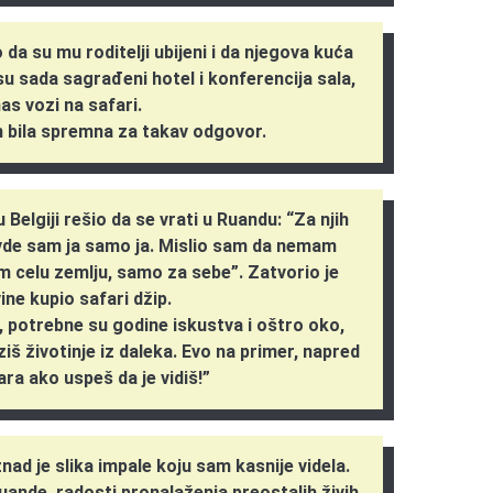
a su mu roditelji ubijeni i da njegova kuća
u sada sagrađeni hotel i konferencija sala,
as vozi na safari.
m bila spremna za takav odgovor.
 Belgiji rešio da se vrati u Ruandu: “Za njih
ovde sam ja samo ja. Mislio sam da nemam
am celu zemlju, samo za sebe”. Zatvorio je
ine kupio safari džip.
 potrebne su godine iskustva i oštro oko,
š životinje iz daleka. Evo na primer, napred
lara ako uspeš da je vidiš!”
nad je slika impale koju sam kasnije videla.
uande, radosti pronalaženja preostalih živih