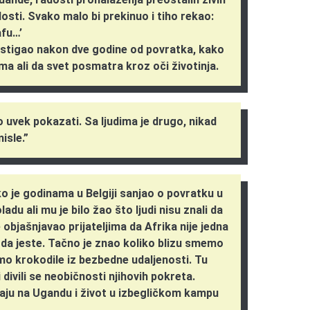
osti. Svako malo bi prekinuo i tiho rekao:
afu…’
ostigao nakon dve godine od povratka, kako
ma ali da svet posmatra kroz oči životinja.
o uvek pokazati. Sa ljudima je drugo, nikad
isle.”
ako je godinama u Belgiji sanjao o povratku u
adu ali mu je bilo žao što ljudi nisu znali da
 objašnjavao prijateljima da Afrika nije jedna
i da jeste. Tačno je znao koliko blizu smemo
o krokodile iz bezbedne udaljenosti. Tu
divili se neobičnosti njihovih pokreta.
aju na Ugandu i život u izbegličkom kampu