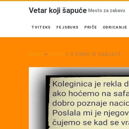
Vetar koji šapuće
Mesto za zabavu
TVITEKS
FEJSBUKS
PRIČE
ODRICANJE
HOME
>
PRIČE
>
O ČEMU VI SANJATE