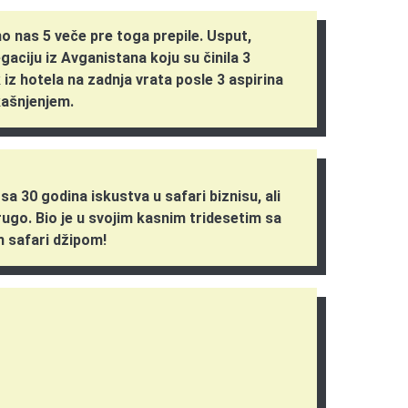
o nas 5 veče pre toga prepile. Usput,
ciju iz Avganistana koju su činila 3
 iz hotela na zadnja vrata posle 3 aspirina
kašnjenjem.
a 30 godina iskustva u safari biznisu, ali
rugo. Bio je u svojim kasnim tridesetim sa
m safari džipom!