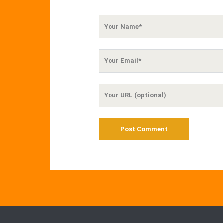
Your
Name
Your
Email
Your
Website
URL