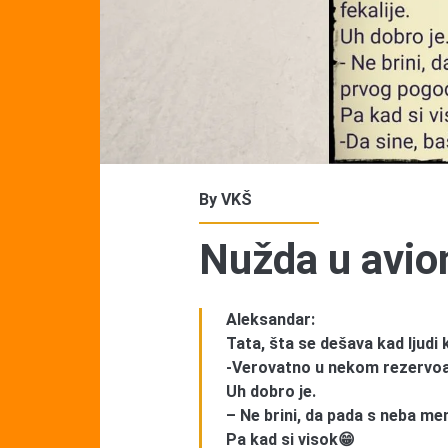
By
VKŠ
Nužda u avio
Aleksandar:
Tata, šta se dešava kad ljudi 
-Verovatno u nekom rezervoar
Uh dobro je.
– Ne brini, da pada s neba me
Pa kad si visok😁