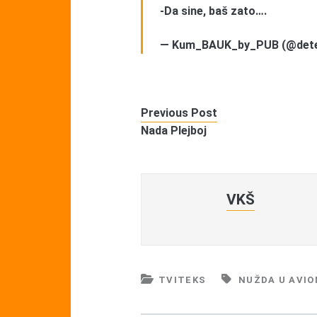
-Da sine, baš zato….
— Kum_BAUK_by_PUB (@dete
Previous Post
Nada Plejboj
VKŠ
TVITEKS
NUŽDA U AVIO