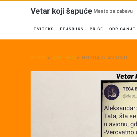
Vetar koji šapuće
Mesto za zabavu
TVITEKS
FEJSBUKS
PRIČE
ODRICANJE
HOME
>
TVITEKS
>
NUŽDA U AVIONU