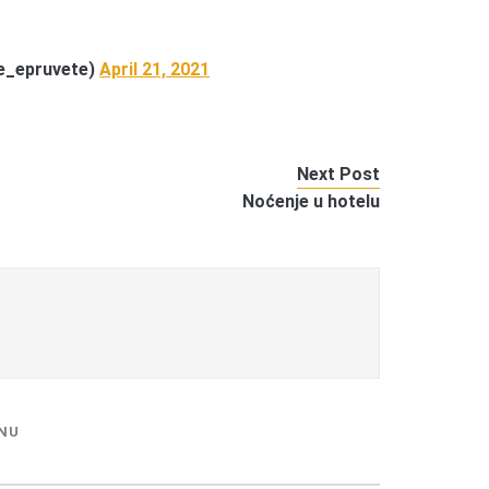
_epruvete)
April 21, 2021
Next Post
Noćenje u hotelu
NU