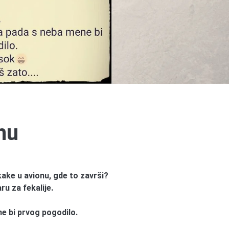
nu
kake u avionu, gde to završi?
u za fekalije.
ne bi prvog pogodilo.