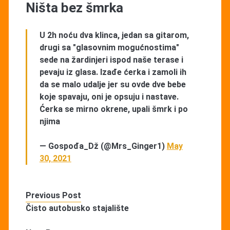
Ništa bez šmrka
U 2h noću dva klinca, jedan sa gitarom,
drugi sa "glasovnim mogućnostima"
sede na žardinjeri ispod naše terase i
pevaju iz glasa. Izađe ćerka i zamoli ih
da se malo udalje jer su ovde dve bebe
koje spavaju, oni je opsuju i nastave.
Ćerka se mirno okrene, upali šmrk i po
njima
— Gospođa_Dž (@Mrs_Ginger1)
May
30, 2021
Previous Post
Čisto autobusko stajalište