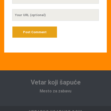
Email
Your
Website
URL
Vetar koji šapuće
Mesto za zabavu