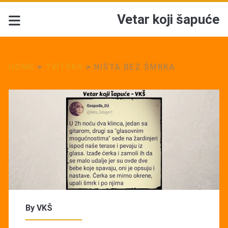
Vetar koji šapuće
HOME
>
TVITEKS
>
NIŠTA BEZ ŠMRKA
By
VKŠ