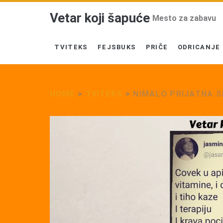
Vetar koji šapuće
Mesto za zabavu
TVITEKS
FEJSBUKS
PRIČE
ODRICANJE
HOME
>
TVITEKS
>
NIMALO PRIJATNA S