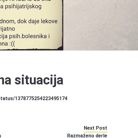
na situacija
/status/1378775254223495174
Next Post
a
Razmaženo derle