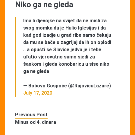
Niko ga ne gleda
Ima li djevojke na svijet da ne misli za
svog momka da je Hulio Iglesijas i da
kad god izadje u grad ribe samo čekaju
da mu se bače u zagrljaj da ih on oplodi
.. a opušti se Slavice jedva je i tebe
ufatio vjerovatno samo sjedi za
šankom i gleda konobaricu u sise niko
ga ne gleda
— Bobovo Gospoče (@RajovicuLazare)
July 17, 2020
Previous Post
Minus od 4. dinara