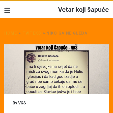
Vetar koji šapuće
HOME
>
TVITEKS
>
NIKO GA NE GLEDA
By
VKŠ