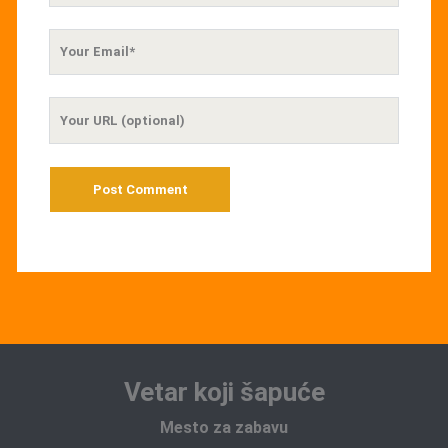
Your
Email
Your
Website
URL
Vetar koji šapuće
Mesto za zabavu