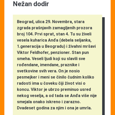
Nežan dodir
Beograd, ulica 29. Novembra, stara
zgrada prašnjavih zamagljenih prozora
broj 104. Prvi sprat, stan 4. Tu su živeli
vesela kuharica Anđa (debela seljanka,
1.generacija u Beogradu) i živahni mršavi
Viktor Feldhofer, penzioner. Stan pun
smeha. Veseli ljudi koji su slavili sve
rođendane, imendane, praznike i
svetkovine svih vera. On je nosio
pesmejker i meni se činilo čudnim koliko
radosti ima u čoveku čiji život visi o
koncu. Viktor je ubrzo preminuo usred
nekog veselja, a od tada se Anđa više nije
smejala onako iskreno i zarazno.
Dvadeset godina za njim i ona je umrla.