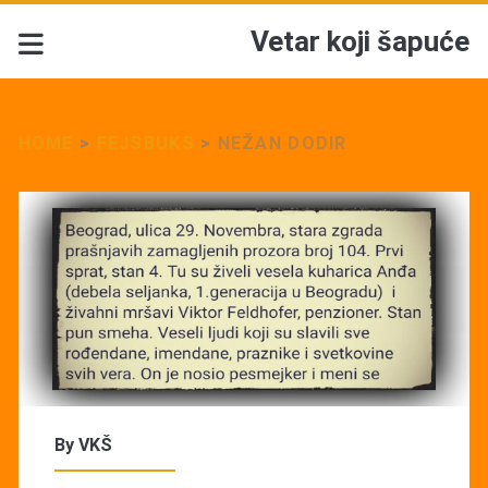
Vetar koji šapuće
HOME
>
FEJSBUKS
>
NEŽAN DODIR
By
VKŠ