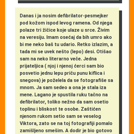
Danas i ja nosim defibrilator-pesmejker
pod kožom ispod levog ramena. Od njega
polaze tri žičice koje ulaze u srce. Živim
na veresiju. Imam osećaj da bih umro ako
bi me neko baš tu udario. Retko izlazim, a
tada mi se uvek nešto (lepo) desi. Otišao
sam na neko literarno veče. Jedna
prijateljica ( njoj i njenoj ćerci sam bio
posvetio jednu lepu priču punu kiflica i
snegova) je poželela da se fotografiše sa
mnom. Ja sam sedeo a ona je stala iza
mene. Lagano je spustila ruku tačno na
defibrilator, toliko nežno da sam osetio
toplinu i bliskost te osobe. Zaštićen
njenom rukom setio sam se veselog
Viktora, zato se na toj fotografiji pomalo
zamišljeno smešim. A dodir je bio gotovo