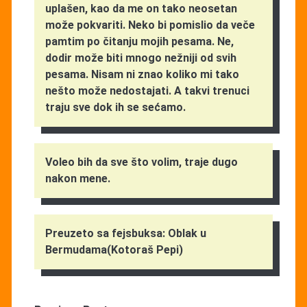
uplašen, kao da me on tako neosetan
može pokvariti. Neko bi pomislio da veče
pamtim po čitanju mojih pesama. Ne,
dodir može biti mnogo nežniji od svih
pesama. Nisam ni znao koliko mi tako
nešto može nedostajati. A takvi trenuci
traju sve dok ih se sećamo.
Voleo bih da sve što volim, traje dugo
nakon mene.
Preuzeto sa fejsbuksa: Oblak u
Bermudama(Kotoraš Pepi)