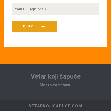
Your
Website
URL
Vetar koji šapuće
Mesto za zabavu
VETARKOJISAPUCE.COM