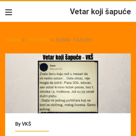
Vetar koji šapuće
HOME
>
TVITEKS
>
NEMA TAKVIH
By
VKŠ