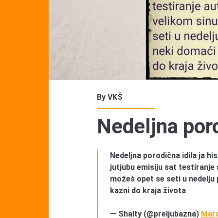
By
VKŠ
Nedeljna poro
Nedeljna porodična idila ja his
jutjubu emisiju sat testiranj
možeš opet se seti u nedelju
kazni do kraja života
— Shalty (@preljubazna)
Marc