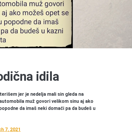
dična idila
terišem jer je nedelja mali sin gleda na
e automobila muž govori velikom sinu aj ako
 popodne da imaš neki domaći pa da budeš u
h 7, 2021