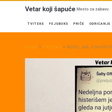
Vetar koji šapuće
Mesto za zabavu
TVITEKS
FEJSBUKS
PRIČE
ODRICANJE
HOME
>
TVITEKS
>
NEDELJNA PORODIČN