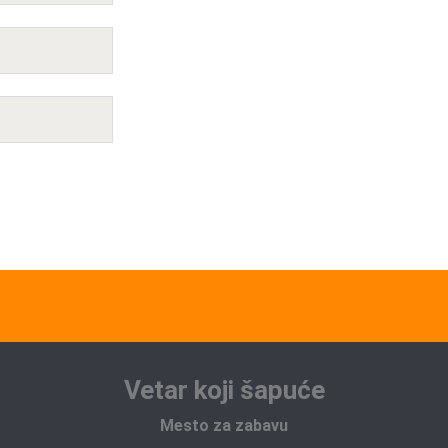
Vetar koji šapuće
Mesto za zabavu