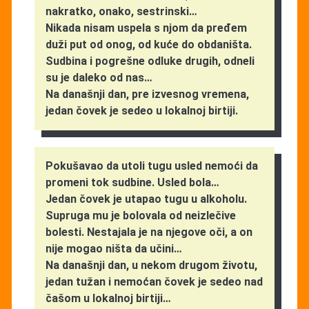
nakratko, onako, sestrinski…
Nikada nisam uspela s njom da pređem
duži put od onog, od kuće do obdaništa.
Sudbina i pogrešne odluke drugih, odneli
su je daleko od nas…
Na današnji dan, pre izvesnog vremena,
jedan čovek je sedeo u lokalnoj birtiji.
Pokušavao da utoli tugu usled nemoći da
promeni tok sudbine. Usled bola…
Jedan čovek je utapao tugu u alkoholu.
Supruga mu je bolovala od neizlečive
bolesti. Nestajala je na njegove oči, a on
nije mogao ništa da učini…
Na današnji dan, u nekom drugom životu,
jedan tužan i nemoćan čovek je sedeo nad
čašom u lokalnoj birtiji…