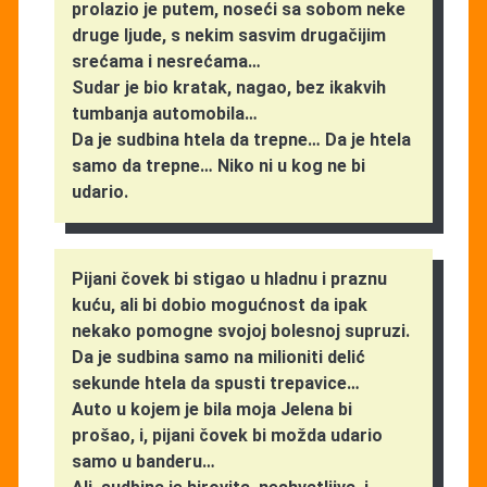
prolazio je putem, noseći sa sobom neke
druge ljude, s nekim sasvim drugačijim
srećama i nesrećama…
Sudar je bio kratak, nagao, bez ikakvih
tumbanja automobila…
Da je sudbina htela da trepne… Da je htela
samo da trepne… Niko ni u kog ne bi
udario.
Pijani čovek bi stigao u hladnu i praznu
kuću, ali bi dobio mogućnost da ipak
nekako pomogne svojoj bolesnoj supruzi.
Da je sudbina samo na milioniti delić
sekunde htela da spusti trepavice…
Auto u kojem je bila moja Jelena bi
prošao, i, pijani čovek bi možda udario
samo u banderu…