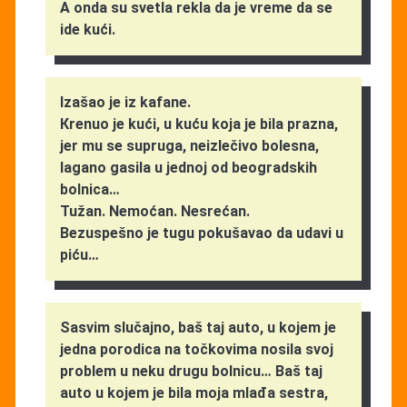
A onda su svetla rekla da je vreme da se
ide kući.
Izašao je iz kafane.
Кrenuo je kući, u kuću koja je bila prazna,
jer mu se supruga, neizlečivo bolesna,
lagano gasila u jednoj od beogradskih
bolnica…
Tužan. Nemoćan. Nesrećan.
Bezuspešno je tugu pokušavao da udavi u
piću…
Sasvim slučajno, baš taj auto, u kojem je
jedna porodica na točkovima nosila svoj
problem u neku drugu bolnicu… Baš taj
auto u kojem je bila moja mlađa sestra,