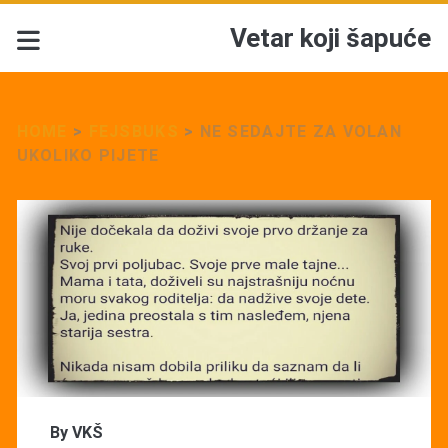
Vetar koji šapuće
HOME
>
FEJSBUKS
>
NE SEDAJTE ZA VOLAN
UKOLIKO PIJETE
By
VKŠ