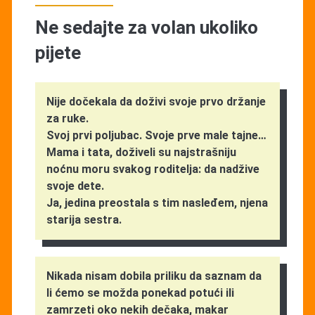
Ne sedajte za volan ukoliko
pijete
Nije dočekala da doživi svoje prvo držanje
za ruke.
Svoj prvi poljubac. Svoje prve male tajne…
Mama i tata, doživeli su najstrašniju
noćnu moru svakog roditelja: da nadžive
svoje dete.
Ja, jedina preostala s tim nasleđem, njena
starija sestra.
Nikada nisam dobila priliku da saznam da
li ćemo se možda ponekad potući ili
zamrzeti oko nekih dečaka, makar