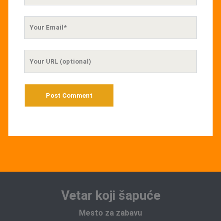
Your
Email
Your
Website
URL
Vetar koji šapuće
Mesto za zabavu