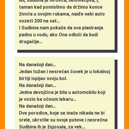
Ali, sudbina je hirovita, neshvatljiva, i,
taman kad pomislimo da držimo konce
života u svojim rukama, naiđe neki auto
vozeći 200 na sat…
I Sudbina nam pokaže da sva planiranja
padnu u vodu, ako Ona odluči da budi
drugačije…
Na današnji dan…
Jedan tužan i nesrećan čovek je u lokalnoj
birtiji ispijao svoju bol.
Na današnji dan…
Jedna devojčica je bila u automobilu koji
je vozio ka očnom lekaru…
Na današnji dan…
Dve porodice, koje se inače nikada ne bi
srele, ukrstile su svoje puteve i nesrećna
Sudbina ih je žigosala, za vek…