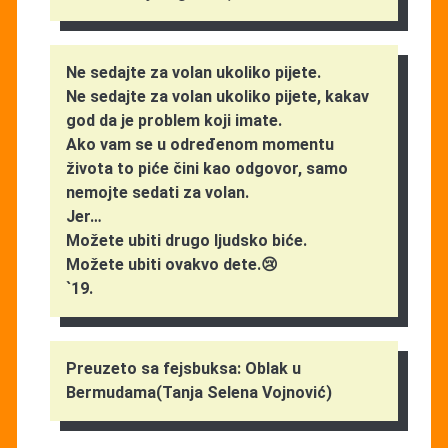
Ne sedajte za volan ukoliko pijete.
Ne sedajte za volan ukoliko pijete, kakav
god da je problem koji imate.
Ako vam se u određenom momentu
života to piće čini kao odgovor, samo
nemojte sedati za volan.
Jer…
Možete ubiti drugo ljudsko biće.
Možete ubiti ovakvo dete.😢
`19.
Preuzeto sa fejsbuksa: Oblak u
Bermudama(Tanja Selena Vojnović)