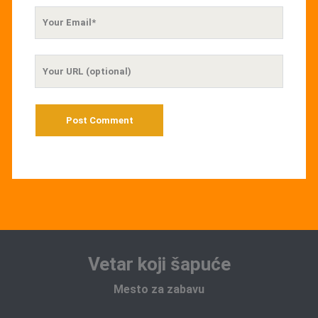
Your
Email
Your
Website
URL
Vetar koji šapuće
Mesto za zabavu