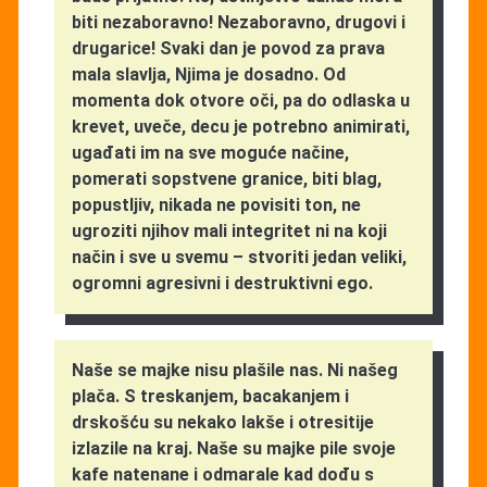
biti nezaboravno! Nezaboravno, drugovi i
drugarice! Svaki dan je povod za prava
mala slavlja, Njima je dosadno. Od
momenta dok otvore oči, pa do odlaska u
krevet, uveče, decu je potrebno animirati,
ugađati im na sve moguće načine,
pomerati sopstvene granice, biti blag,
popustljiv, nikada ne povisiti ton, ne
ugroziti njihov mali integritet ni na koji
način i sve u svemu – stvoriti jedan veliki,
ogromni agresivni i destruktivni ego.
Naše se majke nisu plašile nas. Ni našeg
plača. S treskanjem, bacakanjem i
drskošću su nekako lakše i otresitije
izlazile na kraj. Naše su majke pile svoje
kafe natenane i odmarale kad dođu s