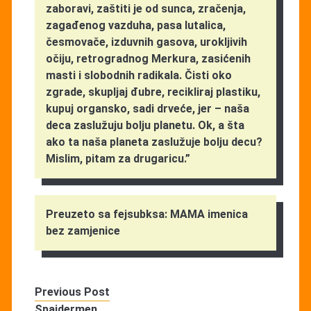
zaboravi, zaštiti je od sunca, zračenja,
zagađenog vazduha, pasa lutalica,
česmovače, izduvnih gasova, urokljivih
očiju, retrogradnog Merkura, zasićenih
masti i slobodnih radikala. Čisti oko
zgrade, skupljaj đubre, recikliraj plastiku,
kupuj organsko, sadi drveće, jer – naša
deca zaslužuju bolju planetu. Ok, a šta
ako ta naša planeta zaslužuje bolju decu?
Mislim, pitam za drugaricu.”
Preuzeto sa fejsubksa: MAMA imenica
bez zamjenice
Previous Post
Spajdermen