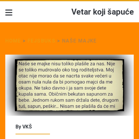
Vetar koji šapuće
HOME
>
FEJSBUKS
>
NAŠE MAJKE
By
VKŠ