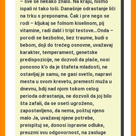
– sve se nekako znalo. Na kraju, nismo
ispali ni tako loši. Današnje odrastanje liči
na trku s preponama. Čak i pre nego se
rodi – kljukaj se folnom kiselinom, pij
vitamine, radi dabl i tripl testove…Onda –
porodi se bezbolno, bez traume, budi s
bebom, doji do trećeg osnovne, uvažavaj
karakter, temperament, genetske
predispozicije, ne dozvoli da plače, nosi
ponosno k’o da je štafeta mladosti, ne
ostavljaj je samu, ne gasi svetlo, napravi
mesta u svom krevetu, premesti muža u
dnevnu, bdij nad njom tokom celog
perioda odrastanja, ne dozvoli da joj bilo
šta zafali, da se oseti ugroženo,
zapostavljeno, da nema, poštuj njeno
malo Ja, uvažavaj njene potrebe,
preispituj se, donosi ispravne odluke,
preuzmi svu odgovornost, na zasluge