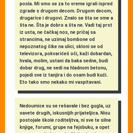
posla. Mi smo se za to vreme igrali ispred
zgrade s drugom decom. Drugom decom,
drugarice i drugovi. Znalo se šta se sme a
šta ne. Šta je dobro a šta ne. Vadi taj prst
iz usta, ne čačkaj nos, ne pričaj sa
strancima, ne uzimaj bombone od
nepoznatog čike na ulici, skloni se od
televizora, pokvarićeš oči, kaži dobardan,
hvala, molim, ustani da baka sedne, budi
dobar drug, ne sedi na hladnom betonu,
pojedi sve iz tanjira i do osam budi kući.
Eto tako smo nekako mi vaspitavani.
Nedoumice su se rešavale i bez gugla, uz
savete drugih, iskusnijih prijateljica. Nisu
postojale škole roditeljtva, ni sve te silne
knjige, forumi, grupe na fejsbuku, a opet