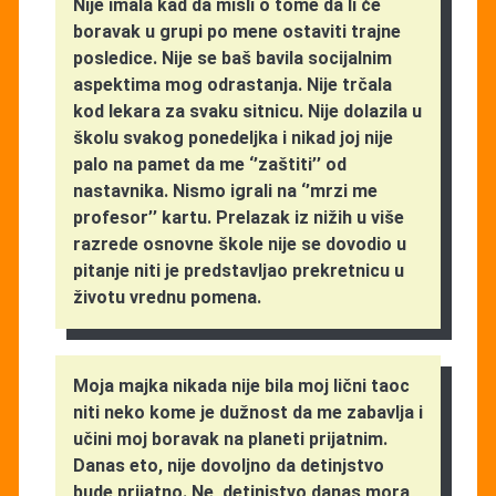
Nije imala kad da misli o tome da li će
boravak u grupi po mene ostaviti trajne
posledice. Nije se baš bavila socijalnim
aspektima mog odrastanja. Nije trčala
kod lekara za svaku sitnicu. Nije dolazila u
školu svakog ponedeljka i nikad joj nije
palo na pamet da me ‘’zaštiti’’ od
nastavnika. Nismo igrali na ‘’mrzi me
profesor’’ kartu. Prelazak iz nižih u više
razrede osnovne škole nije se dovodio u
pitanje niti je predstavljao prekretnicu u
životu vrednu pomena.
Moja majka nikada nije bila moj lični taoc
niti neko kome je dužnost da me zabavlja i
učini moj boravak na planeti prijatnim.
Danas eto, nije dovoljno da detinjstvo
bude prijatno. Ne, detinjstvo danas mora