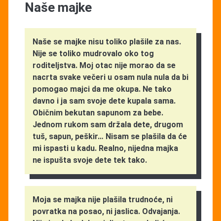
Naše majke
Naše se majke nisu toliko plašile za nas.
Nije se toliko mudrovalo oko tog
roditeljstva. Moj otac nije morao da se
nacrta svake večeri u osam nula nula da bi
pomogao majci da me okupa. Ne tako
davno i ja sam svoje dete kupala sama.
Običnim bekutan sapunom za bebe.
Jednom rukom sam držala dete, drugom
tuš, sapun, peškir… Nisam se plašila da će
mi ispasti u kadu. Realno, nijedna majka
ne ispušta svoje dete tek tako.
Moja se majka nije plašila trudnoće, ni
povratka na posao, ni jaslica. Odvajanja.