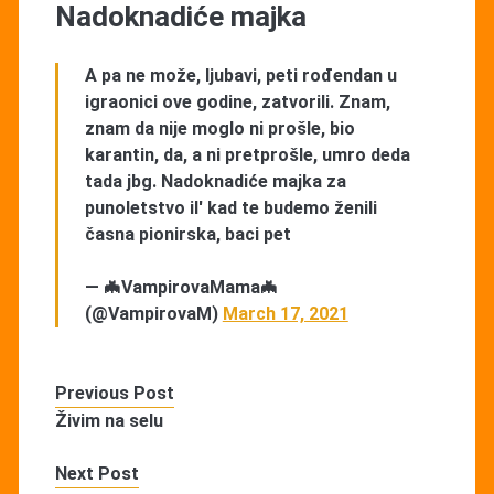
Nadoknadiće majka
A pa ne može, ljubavi, peti rođendan u
igraonici ove godine, zatvorili. Znam,
znam da nije moglo ni prošle, bio
karantin, da, a ni pretprošle, umro deda
tada jbg. Nadoknadiće majka za
punoletstvo il' kad te budemo ženili
časna pionirska, baci pet
— 🦇VampirovaMama🦇
(@VampirovaM)
March 17, 2021
Previous Post
Živim na selu
Next Post