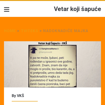
Vetar koji šapuće
HOME
>
TVITEKS
>
NADOKNADIĆE MAJKA
By
VKŠ