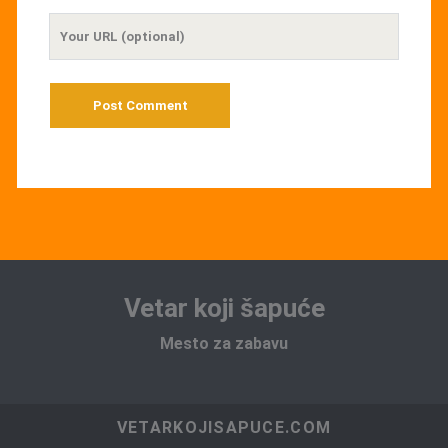
Your
Website
URL
Vetar koji šapuće
Mesto za zabavu
VETARKOJISAPUCE.COM