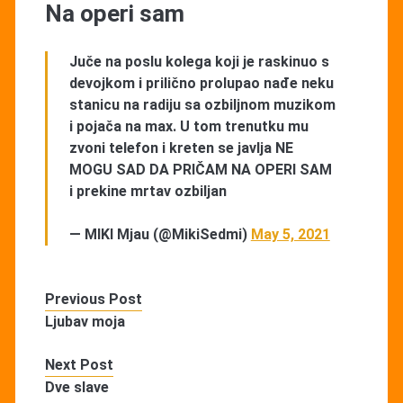
Na operi sam
Juče na poslu kolega koji je raskinuo s
devojkom i prilično prolupao nađe neku
stanicu na radiju sa ozbiljnom muzikom
i pojača na max. U tom trenutku mu
zvoni telefon i kreten se javlja NE
MOGU SAD DA PRIČAM NA OPERI SAM
i prekine mrtav ozbiljan
— MIKI Mjau (@MikiSedmi)
May 5, 2021
Previous Post
Ljubav moja
Next Post
Dve slave