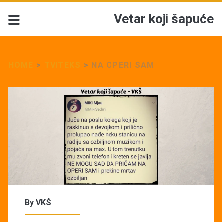
Vetar koji šapuće
HOME
>
TVITEKS
>
NA OPERI SAM
By
VKŠ