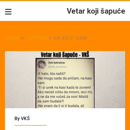
Vetar koji šapuće
HOME
>
TVITEKS
>
NA KASI SAM
By
VKŠ