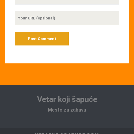
Email
Your
Website
URL
Vetar koji šapuće
Mesto za zabavu