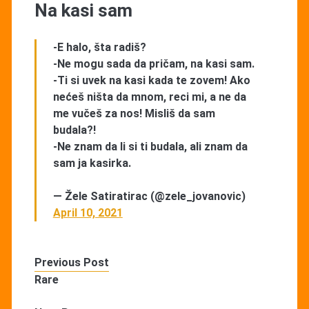
Na kasi sam
-E halo, šta radiš?
-Ne mogu sada da pričam, na kasi sam.
-Ti si uvek na kasi kada te zovem! Ako
nećeš ništa da mnom, reci mi, a ne da
me vučeš za nos! Misliš da sam
budala?!
-Ne znam da li si ti budala, ali znam da
sam ja kasirka.
— Žele Satiratirac (@zele_jovanovic)
April 10, 2021
Previous Post
Rare