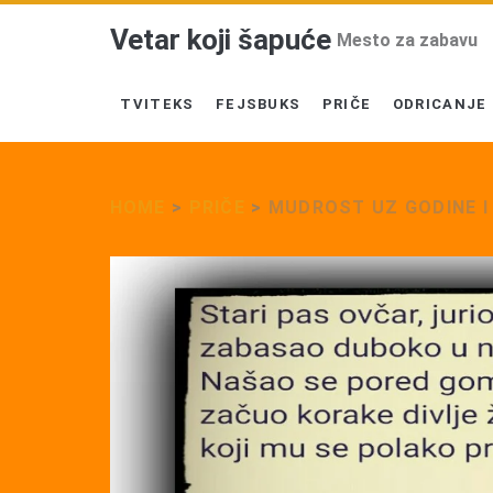
Vetar koji šapuće
Mesto za zabavu
TVITEKS
FEJSBUKS
PRIČE
ODRICANJE
HOME
>
PRIČE
>
MUDROST UZ GODINE I