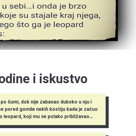
odine i iskustvo
e po šumi, dok nije zabasao duboko u nju i
e pored gomile nekih kostiju kada je začuo
 to leopard, koji mu se polako približavao…