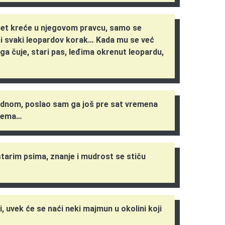
opet kreće u njegovom pravcu, samo se
ći svaki leopardov korak… Kada mu se već
a čuje, stari pas, leđima okrenut leopardu,
jednom, poslao sam ga još pre sat vremena
 nema…
starim psima, znanje i mudrost se stiču
i, uvek će se naći neki majmun u okolini koji