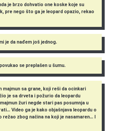
onda je brzo dohvatio one koske koje su
tak, pre nego što ga je leopard opazio, rekao
mi je da nađem još jednog.
i povukao se preplašen u šumu.
n majmun sa grane, koji reši da ocinkari
o je sa drveta i požurio da leopardu
 majmun žuri negde stari pas posumnja u
ati… Video ga je kako objašnjava leopardu o
to režao zbog načina na koji je nasamaren… I