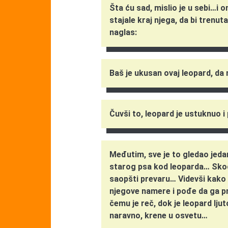
Šta ću sad, mislio je u sebi…i 
stajale kraj njega, da bi trenu
naglas:
Baš je ukusan ovaj leopard, da 
Čuvši to, leopard je ustuknuo 
Međutim, sve je to gledao jeda
starog psa kod leoparda… Skoči
saopšti prevaru… Videvši kako
njegove namere i pođe da ga pr
čemu je reč, dok je leopard lju
naravno, krene u osvetu…