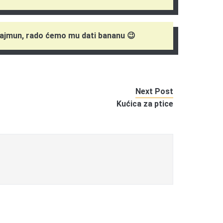
majmun, rado ćemo mu dati bananu 😉
Next Post
Kućica za ptice