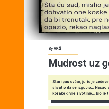
By
VKŠ
Mudrost uz g
Stari pas ovčar, jurio je zečev
shvatio da se izgubio… Našao s
korake divlje životinje… Bio je