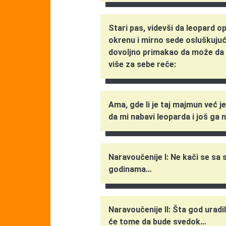
Stari pas, videvši da leopard 
okrenu i mirno sede osluškuju
dovoljno primakao da može da g
više za sebe reče:
Ama, gde li je taj majmun već 
da mi nabavi leoparda i još ga
Naravoučenije I: Ne kači se sa 
godinama…
Naravoučenije II: Šta god uradil
će tome da bude svedok…