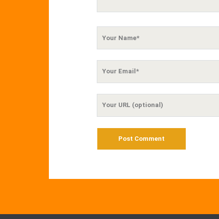
Your
Name
Your
Email
Your
Website
URL