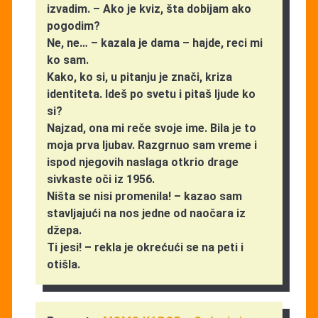
izvadim. – Ako je kviz, šta dobijam ako
pogodim?
Ne, ne… – kazala je dama – hajde, reci mi
ko sam.
Kako, ko si, u pitanju je znači, kriza
identiteta. Ideš po svetu i pitaš ljude ko
si?
Najzad, ona mi reče svoje ime. Bila je to
moja prva ljubav. Razgrnuo sam vreme i
ispod njegovih naslaga otkrio drage
sivkaste oči iz 1956.
Ništa se nisi promenila! – kazao sam
stavljajući na nos jedne od naočara iz
džepa.
Ti jesi! – rekla je okrećući se na peti i
otišla.