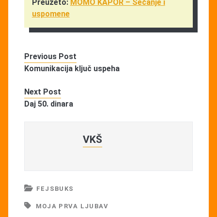
Preuzeto:
MOMO KAPOR – Sećanje i
uspomene
Previous Post
Komunikacija ključ uspeha
Next Post
Daj 50. dinara
VKŠ
FEJSBUKS
MOJA PRVA LJUBAV