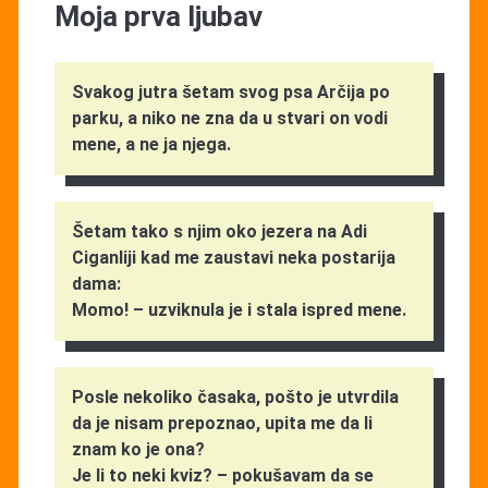
Moja prva ljubav
Svakog jutra šetam svog psa Arčija po
parku, a niko ne zna da u stvari on vodi
mene, a ne ja njega.
Šetam tako s njim oko jezera na Adi
Ciganliji kad me zaustavi neka postarija
dama:
Momo! – uzviknula je i stala ispred mene.
Posle nekoliko časaka, pošto je utvrdila
da je nisam prepoznao, upita me da li
znam ko je ona?
Je li to neki kviz? – pokušavam da se