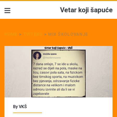
Vetar koji šapuće
HOME
>
TVITEKS
>
MIX ŠKOLOVANJE
By
VKŠ