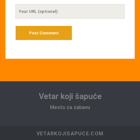
Your
Website
URL
Vetar koji šapuće
Mesto za zabavu
VETARKOJISAPUCE.COM