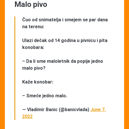
Malo pivo
Čuo od snimatelja i smejem se par dana
na terenu:
Ulazi dečak od 14 godina u pivnicu i pita
konobara:
– Da li sme maloletnik da popije jedno
malo pivo?
Kaže konobar:
– Smeće jedno malo.
— Vladimir Banic (@banicvlada)
June 7,
2022