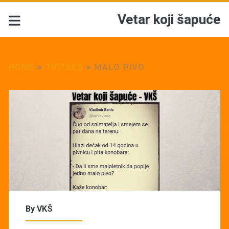
Vetar koji šapuće
HOME
>
TVITEKS
>
MALO PIVO
By
VKŠ