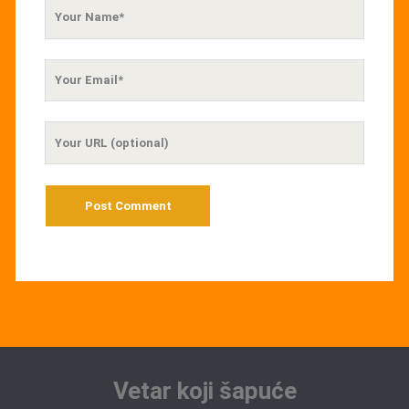
Your
Name
Your
Email
Your
Website
URL
Vetar koji šapuće