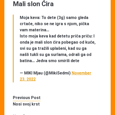
Mali slon Ćira
Moja keva: To dete (3g) samo gleda
crtaće, niko se ne igra s njom, pička
vam materina…
Isto moja keva kad detetu priča priču: I
onda je mali slon ćira pobegao od kuće,
svi su ga tražili uplašeni, kad su ga
našli tukli su ga surlama, odrali ga od
batina… Jedva smo smirili dete
— MIKI Mjau (@MikiSedmi)
November
23, 2022
Previous Post
Nosi svoj krst