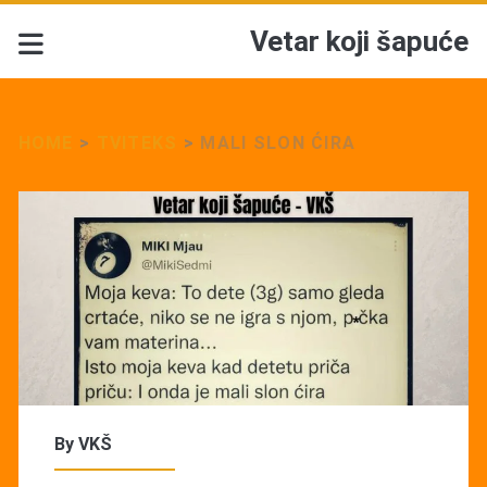
Vetar koji šapuće
HOME
>
TVITEKS
>
MALI SLON ĆIRA
By
VKŠ