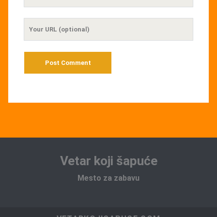
Email
Your
Website
URL
Vetar koji šapuće
Mesto za zabavu