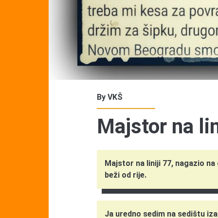
By
VKŠ
Majstor na lin
Majstor na liniji 77, nagazio n
beži od rije.
Ja uredno sedim na sedištu iza 