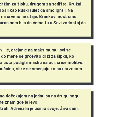
ržim za šipku, drugom za sedište. Kružni
li kao Ruski rulet da smo igrali. Na
s, na crveno ne staje. Brankov most smo
gurna sam bila da ćemo tu u Savi vodostaj da
v Ilić, grejanje na maksimumu, svi se
do mene se grčevito drži za šipku, ko
sa usta podigla masku na oči, sriče molitvu.
učninu, slike se smenjuju ko na ubrzanom
rno dočekujem na jednu pa na drugu nogu.
 ne znam gde je levo.
rah. Adrenalin je učinio svoje. Živa sam.