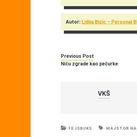
Autor:
Lidija Bizic – Personal 
Previous Post
Niču zgrade kao pečurke
VKŠ
FEJSBUKS
MAJSTOR NA 