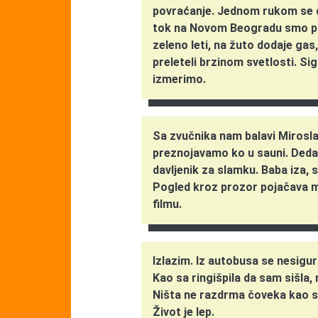
povraćanje. Jednom rukom se d
tok na Novom Beogradu smo proš
zeleno leti, na žuto dodaje ga
preleteli brzinom svetlosti. Si
izmerimo.
Sa zvučnika nam balavi Mirosla
preznojavamo ko u sauni. Deda 
davljenik za slamku. Baba iza, 
Pogled kroz prozor pojačava m
filmu.
Izlazim. Iz autobusa se nesigu
Kao sa ringišpila da sam sišla,
Ništa ne razdrma čoveka kao st
Život je lep.