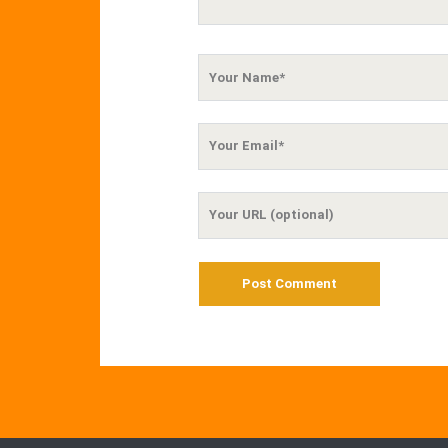
Your
Name
Your
Email
Your
Website
URL