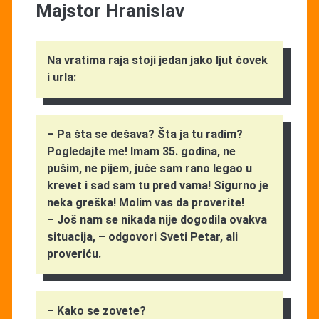
Majstor Hranislav
Na vratima raja stoji jedan jako ljut čovek
i urla:
– Pa šta se dešava? Šta ja tu radim?
Pogledajte me! Imam 35. godina, ne
pušim, ne pijem, juče sam rano legao u
krevet i sad sam tu pred vama! Sigurno je
neka greška! Molim vas da proverite!
– Još nam se nikada nije dogodila ovakva
situacija, – odgovori Sveti Petar, ali
proveriću.
– Kako se zovete?