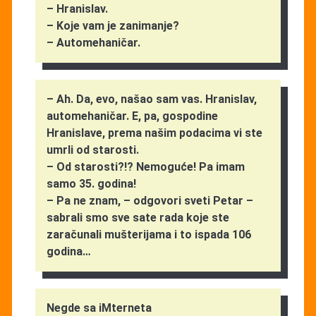
– Hranislav.
– Koje vam je zanimanje?
– Automehaničar.
– Ah. Da, evo, našao sam vas. Hranislav,
automehaničar. E, pa, gospodine
Hranislave, prema našim podacima vi ste
umrli od starosti.
– Od starosti?!? Nemoguće! Pa imam
samo 35. godina!
– Pa ne znam, – odgovori sveti Petar –
sabrali smo sve sate rada koje ste
zaračunali mušterijama i to ispada 106
godina…
Negde sa iMterneta