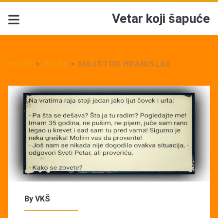
Vetar koji šapuće
HOME
>
PRIČE
>
MAJSTOR HRANISLAV
By
VKŠ