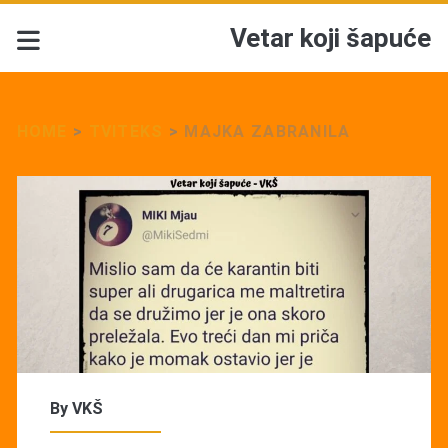
Vetar koji šapuće
HOME
>
TVITEKS
>
MAJKA ZABRANILA
By
VKŠ