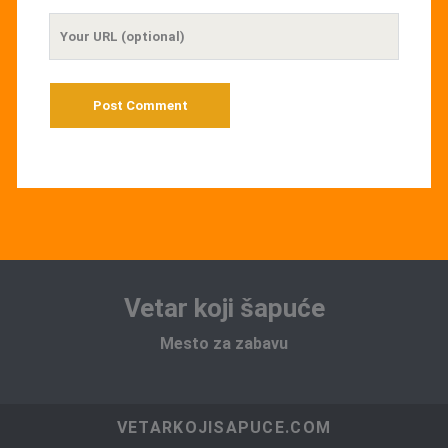
Your
Website
URL
Vetar koji šapuće
Mesto za zabavu
VETARKOJISAPUCE.COM