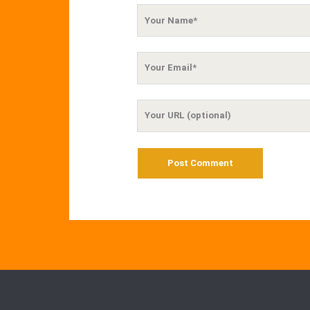
Your
Name
Your
Email
Your
Website
URL