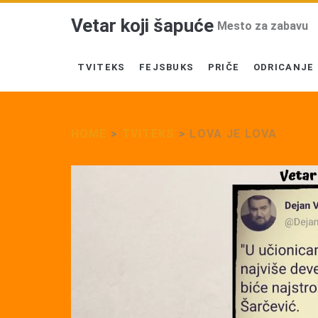
Vetar koji šapuće
Mesto za zabavu
TVITEKS
FEJSBUKS
PRIČE
ODRICANJE
HOME
>
TVITEKS
>
LOVA JE LOVA