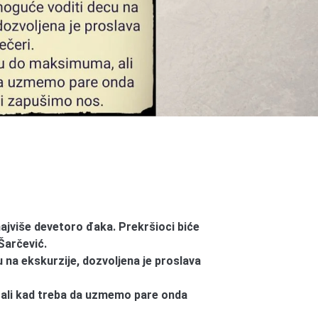
ajviše devetoro đaka. Prekršioci biće
Šarčević.
u na ekskurzije, dozvoljena je proslava
ali kad treba da uzmemo pare onda