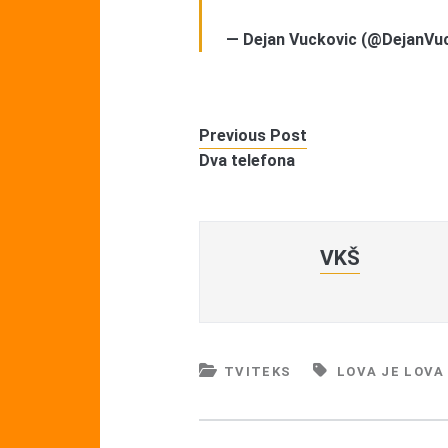
— Dejan Vuckovic (@DejanVu
Previous Post
Dva telefona
VKŠ
TVITEKS
LOVA JE LOVA