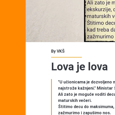
By
VKŠ
Lova je lova
"U učionicama je dozvoljeno n
najstrože kažnjeni." Ministar 
Ali zato je moguće voditi dec
maturskih večeri.
Štitimo decu do maksimuma, 
zažmurimo i zapušimo nos.