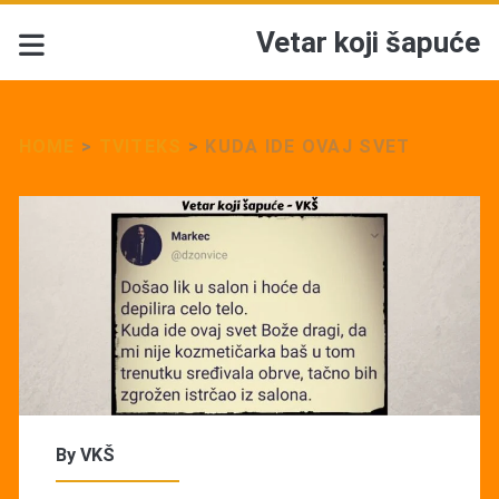
Vetar koji šapuće
HOME
>
TVITEKS
>
KUDA IDE OVAJ SVET
By
VKŠ