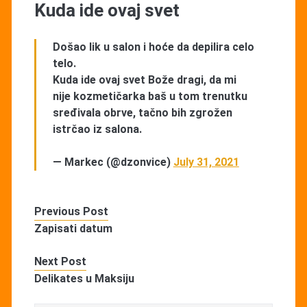
Kuda ide ovaj svet
Došao lik u salon i hoće da depilira celo
telo.
Kuda ide ovaj svet Bože dragi, da mi
nije kozmetičarka baš u tom trenutku
sređivala obrve, tačno bih zgrožen
istrčao iz salona.
— Markec (@dzonvice)
July 31, 2021
Previous Post
Zapisati datum
Next Post
Delikates u Maksiju